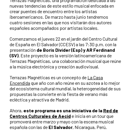
Terrazas Magnéticas, una programación dedicada a las
nuevas tendencias de este estilo musical enfocada en
crear puentes de encuentro entre los artistas
iberoamericanos. De marzo hasta junio tendremos
cuatro sesiones en las que nos visitarán dos autores
españoles acompañados por artistas locales.
Comenzamos el jueves 22 en el jardín del Centro Cultural
de España en El Salvador (CCESV) a las 7:30 p.m. con la
presentación
de Boris Divider (Esp) y AR Ferdinand
(SV).
Este proyecto es la versión latinoamericana de
Terrazas Magnéticas, una colaboración musical que reúne
a la música electrónica y creación audiovisual.
Terrazas Magnéticas es un concepto de
La Casa
Encendida
que año con año reúne en su azotea a lo mejor
del ecosistema cultural mundial, la heterogeneidad de sus
propuestas la convierte en la fiesta de verano más
ecléctica y atractiva de Madrid.
Ahora,
este programa es una iniciativa de la
Red de
Centros Culturales de Aecid
e inicia en un tour que
promoverá entre marzo y mayo con la escena musical
española con las de
El Salvador
, Nicaragua, Perú,