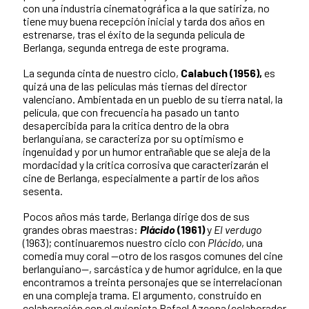
con una industria cinematográfica a la que satiriza, no
tiene muy buena recepción inicial y tarda dos años en
estrenarse, tras el éxito de la segunda película de
Berlanga, segunda entrega de este programa.
La segunda cinta de nuestro ciclo,
Calabuch (1956),
es
quizá una de las películas más tiernas del director
valenciano. Ambientada en un pueblo de su tierra natal, la
película, que con frecuencia ha pasado un tanto
desapercibida para la crítica dentro de la obra
berlanguiana, se caracteriza por su optimismo e
ingenuidad y por un humor entrañable que se aleja de la
mordacidad y la crítica corrosiva que caracterizarán el
cine de Berlanga, especialmente a partir de los años
sesenta.
Pocos años más tarde, Berlanga dirige dos de sus
grandes obras maestras:
Plácido
(1961)
y
El verdugo
(1963); continuaremos nuestro ciclo con
Plácido
, una
comedia muy coral —otro de los rasgos comunes del cine
berlanguiano—, sarcástica y de humor agridulce, en la que
encontramos a treinta personajes que se interrelacionan
en una compleja trama. El argumento, construido en
colaboración con el guionista Rafael Azcona (colaborador