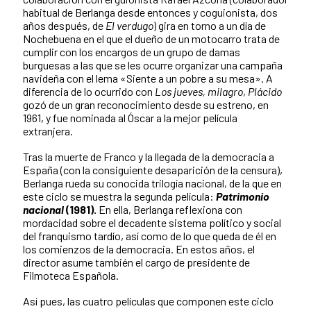
habitual de Berlanga desde entonces y coguionista, dos
años después, de
El verdugo
) gira en torno a un día de
Nochebuena en el que el dueño de un motocarro trata de
cumplir con los encargos de un grupo de damas
burguesas a las que se les ocurre organizar una campaña
navideña con el lema «Siente a un pobre a su mesa». A
diferencia de lo ocurrido con
Los jueves, milagro
,
Plácido
gozó de un gran reconocimiento desde su estreno, en
1961, y fue nominada al Óscar a la mejor película
extranjera.
Tras la muerte de Franco y la llegada de la democracia a
España (con la consiguiente desaparición de la censura),
Berlanga rueda su conocida trilogía nacional, de la que en
este ciclo se muestra la segunda película:
Patrimonio
nacional
(1981).
En ella, Berlanga reflexiona con
mordacidad sobre el decadente sistema político y social
del franquismo tardío, así como de lo que queda de él en
los comienzos de la democracia. En estos años, el
director asume también el cargo de presidente de
Filmoteca Española.
Así pues, las cuatro películas que componen este ciclo