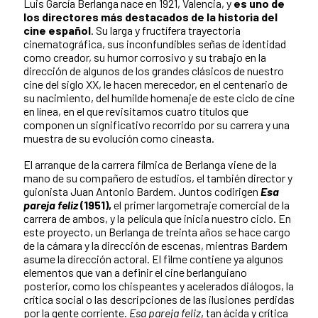
Luis García Berlanga nace en 1921, Valencia, y
es uno de
los directores más destacados de la historia del
cine español
. Su larga y fructífera trayectoria
cinematográfica, sus inconfundibles señas de identidad
como creador, su humor corrosivo y su trabajo en la
dirección de algunos de los grandes clásicos de nuestro
cine del siglo XX, le hacen merecedor, en el centenario de
su nacimiento, del humilde homenaje de este ciclo de cine
en línea, en el que revisitamos cuatro títulos que
componen un significativo recorrido por su carrera y una
muestra de su evolución como cineasta.
El arranque de la carrera fílmica de Berlanga viene de la
mano de su compañero de estudios, el también director y
guionista Juan Antonio Bardem. Juntos codirigen
Esa
pareja feliz
(1951),
el primer largometraje comercial de la
carrera de ambos, y la película que inicia nuestro ciclo. En
este proyecto, un Berlanga de treinta años se hace cargo
de la cámara y la dirección de escenas, mientras Bardem
asume la dirección actoral. El filme contiene ya algunos
elementos que van a definir el cine berlanguiano
posterior, como los chispeantes y acelerados diálogos, la
crítica social o las descripciones de las ilusiones perdidas
por la gente corriente.
Esa pareja feliz
, tan ácida y crítica