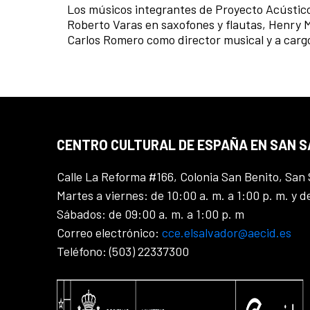
Los músicos integrantes de Proyecto Acústico 
Roberto Varas en saxofones y flautas, Henry M
Carlos Romero como director musical y a cargo 
CENTRO CULTURAL DE ESPAÑA EN SAN 
Calle La Reforma #166, Colonia San Benito, San 
Martes a viernes: de 10:00 a. m. a 1:00 p. m. y d
Sábados: de 09:00 a. m. a 1:00 p. m
Correo electrónico:
cce.elsalvador@aecid.es
Teléfono: (503) 22337300