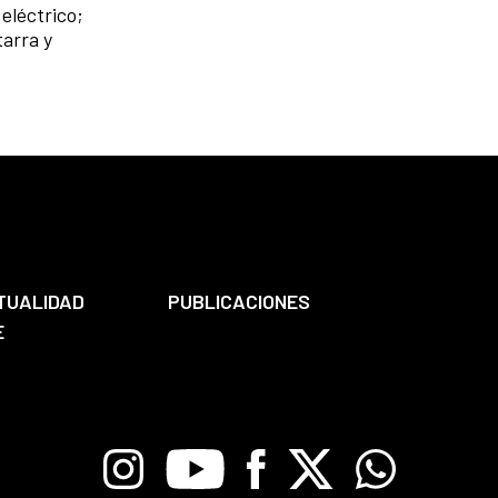
eléctrico;
tarra y
TUALIDAD
PUBLICACIONES
E
Instagram
Youtube
Facebook
X
Whatsapp