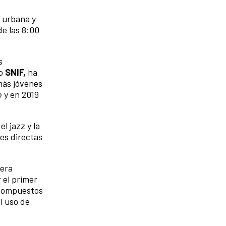
 urbana y
de las 8:00
s
co
SNIF,
ha
más jóvenes
o
y en 2019
l jazz y la
es directas
mera
 el primer
s compuestos
l uso de