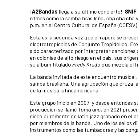
¡
A2Bandas
llega a su último concierto!
SNIF 
ritmos como la samba brasileña, cha cha cha y
p.m. en el Centro Cultural de España (CCESV) 
Esta es la segunda vez que el rapero se pres
electrotropicales de Conjunto Tropidélico. F
sido caracterizado por interpretar canciones 
en colonias de alto riesgo en el país, sus oríg
su álbum titulado
Fredy Krudo
que mezcla el hi
La banda invitada de este encuentro musical, P
samba brasileña. Una agrupación que cruza las
de la música latinoamericana.
Este grupo inició en 2007 y desde entonces s
producción se llamó
Toma uno
, en 2021 prese
disco puramente de latin jazz grabado en el p
por miembros de la banda. Uno de los sellos di
instrumentos como las tumbadoras y las cong