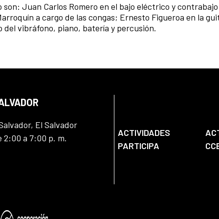
son: Juan Carlos Romero en el bajo eléctrico y contrabajo 
arroquín a cargo de las congas; Ernesto Figueroa en la gui
del vibráfono, piano, batería y percusión.
SALVADOR
Salvador, El Salvador
ACTIVIDADES
AC
e 2:00 a 7:00 p. m.
PARTICIPA
CC