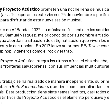
y Proyecto Acústico
prometen una noche llena de música
 jazz. Te esperamos este viernes 25 de noviembre a partir 
para disfrutar de esta nueva sesión musical.
enta en A2Bandas 2022, su música se fusionó con los sonido
redy Samuel Vásquez, mejor conocido por su nombre artísti
que abordan la situación de estigmatización que viven los 
enes y la corrupción. En 2017 lanzó su primer EP,
Te lo cuent
p hop, y géneros como el rock y el trap.
royecto Acústico integra los ritmos afros, el cha cha cha, e
 fronteras salvadoreñas, con sus influencias multicultural
u trabajo se ha realizado de manera independiente, su pri
ntaron
Ruta Panamericana,
que tiene como peculiaridad ser
aís. Esta producción tiene siete temas inéditos, casi todo
stintivos de Proyecto Acústico es el elemento percusivo y e
as.