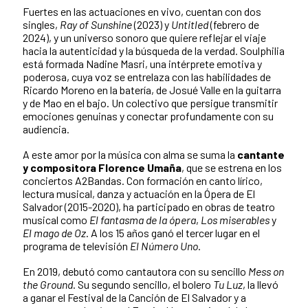
Fuertes en las actuaciones en vivo, cuentan con dos
singles,
Ray of Sunshine
(2023) y
Untitled
(febrero de
2024), y un universo sonoro que quiere reflejar el viaje
hacia la autenticidad y la búsqueda de la verdad. Soulphilia
está formada Nadine Masri, una intérprete emotiva y
poderosa, cuya voz se entrelaza con las habilidades de
Ricardo Moreno en la batería, de Josué Valle en la guitarra
y de Mao en el bajo. Un colectivo que persigue transmitir
emociones genuinas y conectar profundamente con su
audiencia.
A este amor por la música con alma se suma la
cantante
y compositora Florence Umaña
, que se estrena en los
conciertos A2Bandas. Con formación en canto lírico,
lectura musical, danza y actuación en la Ópera de El
Salvador (2015-2020), ha participado en obras de teatro
musical como
El fantasma de la ópera
,
Los miserables
y
El mago de Oz
. A los 15 años ganó el tercer lugar en el
programa de televisión
El Número Uno
.
En 2019, debutó como cantautora con su sencillo
Mess on
the Ground
. Su segundo sencillo, el bolero
Tu Luz
, la llevó
a ganar el Festival de la Canción de El Salvador y a