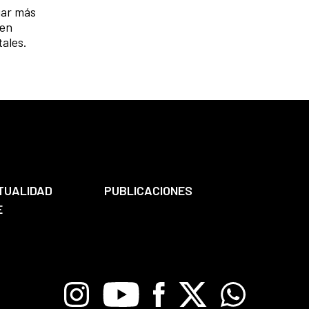
gar más
 en
tales.
TUALIDAD
PUBLICACIONES
E
Instagram
Youtube
Facebook
X
Whatsapp