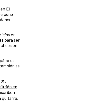
 en El
e pone
stoner
 lejos
en
as para ser
 Echoes en
guitarra
 también se
,
fitrión en
escriben
a guitarra,