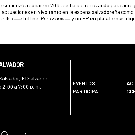
e comenzó a sonar en 2015, se ha ido renovando para agre
s actuaciones en vivo tanto en la escena salvadoreña como
cillos ―el último
Puro Show
― y un EP en plataformas digi
SALVADOR
Salvador, El Salvador
EVENTOS
AC
e 2:00 a 7:00 p. m.
PARTICIPA
CC