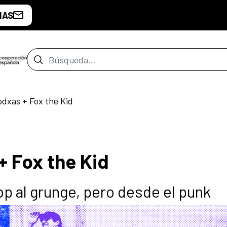
IAS
Barra de búsqueda
odxas + Fox the Kid
+ Fox the Kid
p al grunge, pero desde el punk