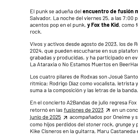
El punk se adueña del
encuentro de fusión 
Salvador. La noche del viernes 25, a las 7:00 
acentos pop en el punk,
y Fox the Kid
, como f
rock.
Vivos y activos desde agosto de 2023, los de 
2024, que pueden escucharse en sus plataform
grabadas y producidas, y ha participado en ev
La Ataraxia o No Estamos Muertos en BeerHau
Los cuatro pilares de Rodxas son Josué Santos 
rítmica; Rodrigo Díaz como vocalista, letrista
suma a la composición y las letras de la banda
En el concierto A2Bandas de julio regresa Fox 
retornó en las
fusiones de 2023
en un conc
junio de 2025
acompañados por Oneime y su 
como hijos perdidos del
stoner
rock,
grunge
y p
Kike Cisneros en la guitarra, Maru Castaneda e