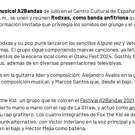
musical A2Bandas
de julio en el Centro Cultural de España
p. m., se unen y reúnen
Rodxas, como banda anfitriona
qu
ormación invitada que privilegia los sonidos del
grunge
y el
Rodxas y su pop punk lanzaron los sencillos
Alguna vez
y
Vete
as. El grupo sigue componiendo nuevas canciones, ya list
entos de la escena local como el Otaku Fest 2024, Gosthly
s, además de en diversas presentaciones televisivas.
en la guitarra líder y composición; Alejandro Ávalos en la 
 y composición musical; y Marcos Santos que, desde el bajo,
.
the Kid, un grupo que se coló en el
Festival A2Bandas 2021
ierto mano a mano con el rap de La Straw, y actuó como
an
rap grafitero. Los cuatro integrantes de Fox the Kid se d
unk alternativo, con Víctor Interiano en la voz principal y l
n el bajo y Héctor Mejía como batería.