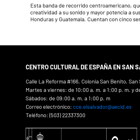
Esta banda de recorrido centroamericano, qu
creatividad a su sonido y mayor potencia a su
Honduras y Guatemala. Cuentan con cinco sen
CENTRO CULTURAL DE ESPAÑA EN SAN 
Calle La Reforma #166, Colonia San Benito, San 
Martes a viernes: de 10:00 a. m. a 1:00 p. m. y d
Sábados: de 09:00 a. m. a 1:00 p. m
Correo electrónico:
cce.elsalvador@aecid.es
Teléfono: (503) 22337300