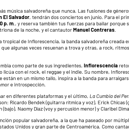
más música salvadoreña que nunca. Las fusiones de género
n El Salvador
, tendrán dos conciertos en junio. Para el pri
0 p. m
., y reserva también tus fuerzas para bailar porque 
riona de la noche, y el cantautor
Manuel Contreras
.
ca tropical de Inflorescencia, la banda salvadoreña creada e
que algunas veces resuenan a trova y otras, a rock, ritmos 
cumbia como parte de sus ingredientes,
Inflorescencia
reto
 licúa con el rock, el reggae y el indie. Su nombre, Inflore
e están en un mismo tallo, inspira a la banda para arraigars
amor e introspección.
ar en diferentes plataformas y el último,
La Cumbia del Per
son: Ricardo Bendek (guitarra rítmica y voz), Erick Chicas (
ón (bajo), Naomy Díaz (voy y percusión menor) y Claribel Dima
nción popular salvadoreña, a la que ha paseado por múltip
Estados Unidos y gran parte de Centroamérica. Como canta