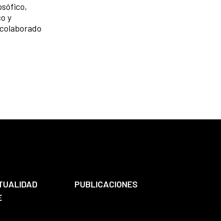
osófico,
co y
 colaborado
TUALIDAD
PUBLICACIONES
E