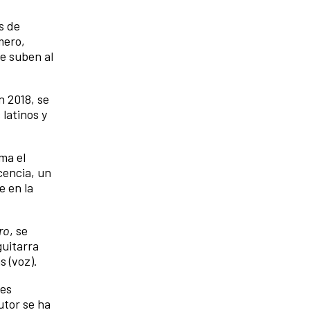
s de
mero,
se suben al
n 2018, se
latinos y
ma el
scencia, un
e en la
ro
, se
guitarra
s (voz).
les
utor se ha