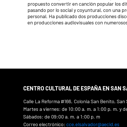
propuesto convertir en canción popular los dif
pasando por lo social y coyuntural, con una pr
personal. Ha publicado dos producciones disc
en producciones audiovisuales con numerosos 
CENTRO CULTURAL DE ESPAÑA EN SAN 
Calle La Reforma #166, Colonia San Benito, San 
Martes a viernes: de 10:00 a. m. a 1:00 p. m. y d
Sábados: de 09:00 a. m. a 1:00 p. m
Correo electrónico:
cce.elsalvador@aecid.es