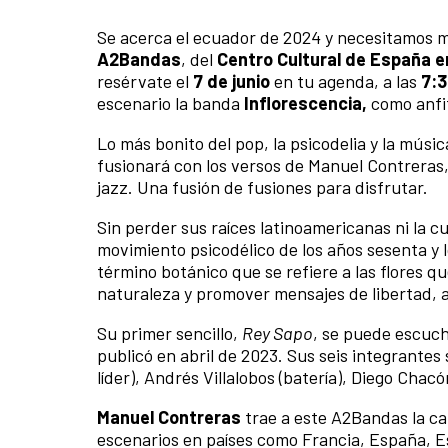
Se acerca el ecuador de 2024 y necesitamos 
A2Bandas
, del
Centro Cultural de España e
resérvate el
7 de junio
en tu agenda, a las
7:3
escenario la banda
Inflorescencia,
como anfit
Lo más bonito del pop, la psicodelia y la músi
fusionará con los versos de Manuel Contreras, 
jazz. Una fusión de fusiones para disfrutar.
Sin perder sus raíces latinoamericanas ni la 
movimiento psicodélico de los años sesenta y lo
término botánico que se refiere a las flores qu
naturaleza y promover mensajes de libertad, 
Su primer sencillo,
Rey Sapo
, se puede escuch
publicó en abril de 2023. Sus seis integrantes 
líder), Andrés Villalobos (batería), Diego Chac
Manuel Contreras
trae a este A2Bandas la ca
escenarios en países como Francia, España, 