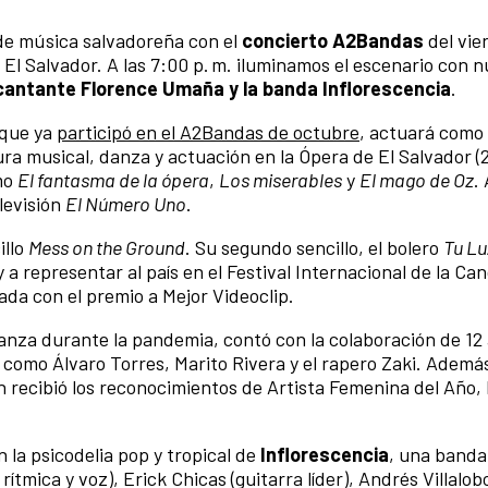
 de música salvadoreña con el
concierto A2Bandas
del vie
El Salvador. A las 7:00 p. m. iluminamos el escenario con 
cantante Florence Umaña y la banda Inflorescencia
.
 que ya
participó en el A2Bandas de octubre
, actuará como
tura musical, danza y actuación en la Ópera de El Salvador 
omo
El fantasma de la ópera
,
Los miserables
y
El mago de Oz
. 
levisión
El Número Uno
.
illo
Mess on the Ground
. Su segundo sencillo, el bolero
Tu Lu
y a representar al país en el Festival Internacional de la Ca
da con el premio a Mejor Videoclip.
nza durante la pandemia, contó con la colaboración de 12 
como Álvaro Torres, Marito Rivera y el rapero Zaki. Además
 recibió los reconocimientos de Artista Femenina del Año,
 la psicodelia pop y tropical de
Inflorescencia
, una banda
tmica y voz), Erick Chicas (guitarra líder), Andrés Villalobo