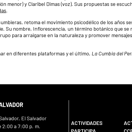
ión menor) y Claribel Dimas (voz). Sus propuestas se escuc
das
.
cumbieras, retoma el movimiento psicodélico de los años ses
ndie. Su nombre, Inflorescencia, un término botánico que se r
 grupo para arraigarse en la naturaleza y promover mensaje
ar en diferentes plataformas y el último,
La Cumbia del Per
SALVADOR
Salvador, El Salvador
ACTIVIDADES
AC
e 2:00 a 7:00 p. m.
PARTICIPA
CC