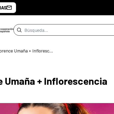
IAS
Barra de búsqueda
A2Bandas || Florence Umaña + Inflorescencia
e Umaña + Inflorescencia