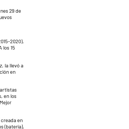
rnes 29 de
nuevos
(2015-2020),
A los 15
z
, la llevó a
nción en
artistas
, en los
 Mejor
 creada en
s (batería),