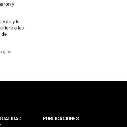
haron y
enta y lo
efiere a las
s de
ro
, se
TUALIDAD
PUBLICACIONES
E