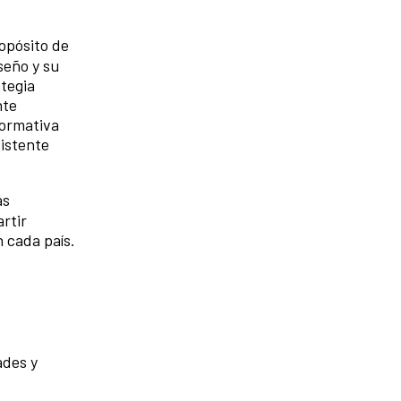
opósito de
seño y su
ategia
nte
formativa
xistente
ás
rtir
n cada país.
ades y