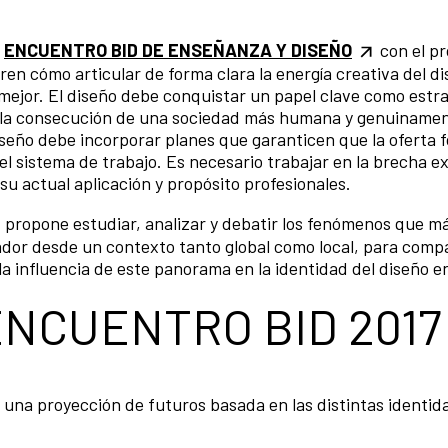
l
ENCUENTRO BID DE ENSEÑANZA Y DISEÑO
con el pr
en cómo articular de forma clara la energía creativa del di
 mejor. El diseño debe conquistar un papel clave como estr
n la consecución de una sociedad más humana y genuiname
iseño debe incorporar planes que garanticen que la oferta 
n el sistema de trabajo. Es necesario trabajar en la brecha e
su actual aplicación y propósito profesionales.
, propone estudiar, analizar y debatir los fenómenos que m
ador desde un contexto tanto global como local, para compa
 la influencia de este panorama en la identidad del diseño e
 ENCUENTRO BID 2017
e una proyección de futuros basada en las distintas identid