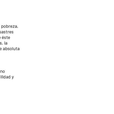
a pobreza,
sastres
e éste
, la
de absoluta
 no
ilidad y