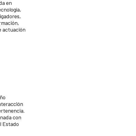
da en
ecnología,
tigadores,
rmación,
de actuación
eño
interacción
ertenencia.
onada con
el Estado