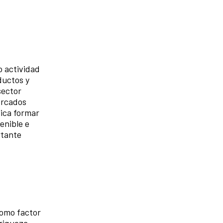
o actividad
ductos y
sector
ercados
lica formar
enible e
rtante
como factor