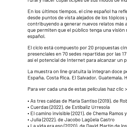
En los últimos tiempos, el cine español ha ref
desde puntos de vista alejados de los tópicos
contribuyendo a generar nuevos relatos más a
que permiten que el público tenga una visión m
español.
El ciclo está compuesto por 20 propuestas ci
presenciales en 70 sedes repartidas por las 
así el potencial de Internet para alcanzar un 
La muestra on line gratuita la integran doce pe
España, Costa Rica, El Salvador, Guatemala,
Para ver cada una de estas películas haz clic 
• As tres caidas de María Santiso (2019), de Ro
• Cuerdas (2022), de Estíbaliz Urresola
• El camino invisible (2021), de Chema Ramos y
• Julia (2022), de Jacobo Lagüela Castro
• La vida era eso (2020), de David Martín de lo