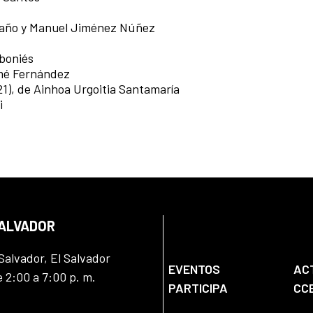
ntaño y Manuel Jiménez Núñez
rboniés
omé Fernández
1), de Ainhoa Urgoitia Santamaría
i
SALVADOR
Salvador, El Salvador
EVENTOS
AC
e 2:00 a 7:00 p. m.
PARTICIPA
CC