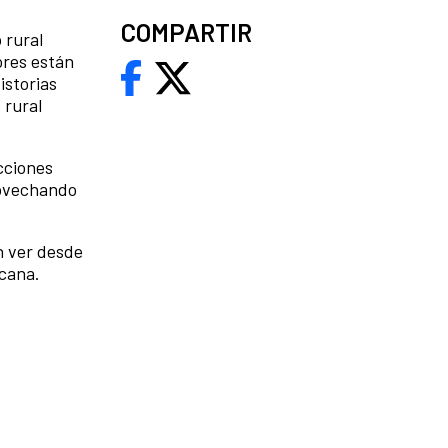
COMPARTIR
 rural
ores están
istorias
 rural
cciones
rovechando
 ver desde
cana.