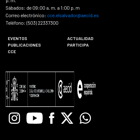
p. m.
Sábados: de 09:00 a. m. a 1:00 p. m
Correo electrónico:
cce.elsalvador@aecid.es
Teléfono: (503) 22337300
EVENTOS
ACTUALIDAD
PUBLICACIONES
PARTICIPA
CCE
Instagram
Youtube
Facebook
X
Whatsapp