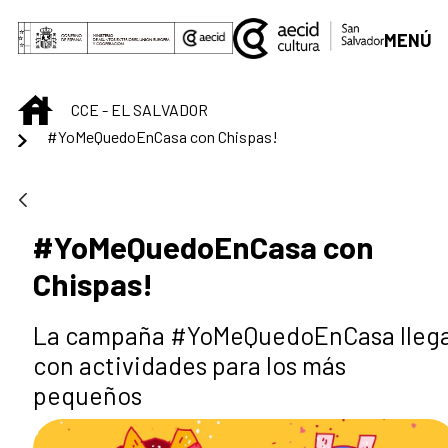
Saltar al contenido principal
MENÚ
INICIO
CCE - EL SALVADOR
#YoMeQuedoEnCasa con Chispas!
#YoMeQuedoEnCasa con
Chispas!
La campaña #YoMeQuedoEnCasa lleg
con actividades para los más
pequeños