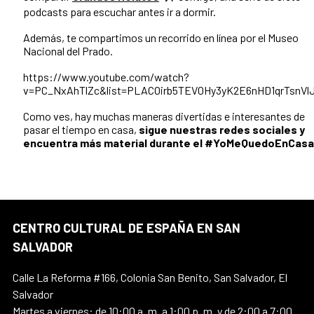
podcasts para escuchar antes ir a dormir.
Además, te compartimos un recorrido en línea por el Museo
Nacional del Prado.
https://www.youtube.com/watch?
v=PC_NxAhTlZc&list=PLACOirb5TEV0Hy3yK2E6nHD1qrTsnVl
Como ves, hay muchas maneras divertidas e interesantes de
pasar el tiempo en casa,
sigue nuestras redes sociales y
encuentra más material durante el #YoMeQuedoEnCasa
CENTRO CULTURAL DE ESPAÑA EN SAN
SALVADOR
Calle La Reforma #166, Colonia San Benito, San Salvador, El
Salvador
Martes a viernes: de 10:00 a. m. a 1:00 p. m. y de 2:00 a 7:00