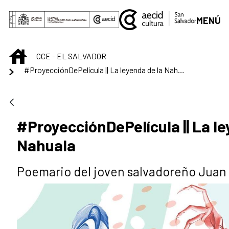
Saltar al contenido principal
MENÚ
INICIO
CCE - EL SALVADOR
#ProyecciónDePelícula || La leyenda de la Nahuala
#ProyecciónDePelícula || La le
Nahuala
Poemario del joven salvadoreño Juan