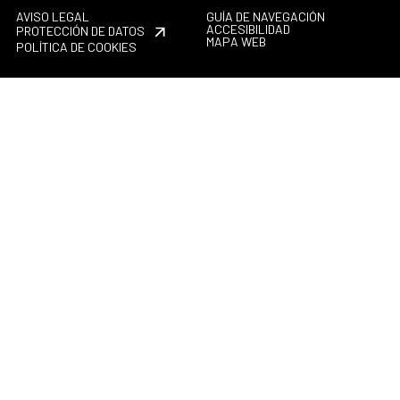
AVISO LEGAL
GUÍA DE NAVEGACIÓN
ACCESIBILIDAD
PROTECCIÓN DE DATOS
MAPA WEB
POLÍTICA DE COOKIES