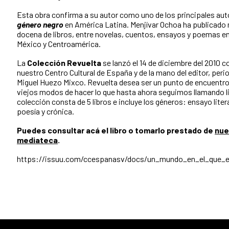
Esta obra confirma a su autor como uno de los principales aut
género negro
en América Latina. Menjívar Ochoa ha publicado
docena de libros, entre novelas, cuentos, ensayos y poemas en
México y Centroamérica.
La
Colección Revuelta
se lanzó el 14 de diciembre del 2010 c
nuestro Centro Cultural de España y de la mano del editor, perio
Miguel Huezo Mixco. Revuelta desea ser un punto de encuentro
viejos modos de hacer lo que hasta ahora seguimos llamando l
colección consta de 5 libros e incluye los géneros: ensayo litera
poesía y crónica.
Puedes consultar acá el libro o tomarlo prestado de
nue
mediateca
.
https://issuu.com/ccespanasv/docs/un_mundo_en_el_que_e