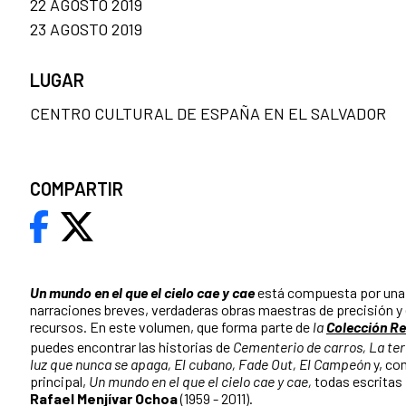
22 AGOSTO 2019
23 AGOSTO 2019
LUGAR
CENTRO CULTURAL DE ESPAÑA EN EL SALVADOR
COMPARTIR
Un mundo en el que el cielo cae y cae
está compuesta por una 
narraciones breves, verdaderas obras maestras de precisión 
recursos. En este volumen, que forma parte de
la
Colección Re
puedes encontrar las historias de
Cementerio de carros, La te
luz que nunca se apaga, El cubano, Fade Out, El Campeón
y, co
principal,
Un mundo en el que el cielo cae y cae,
todas escritas 
Rafael Menjívar Ochoa
(1959 - 2011).