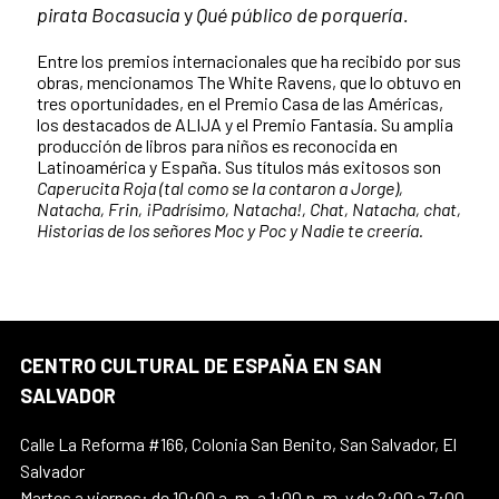
pirata Bocasucia
y
Qué público de porquería.
Entre los premios internacionales que ha recibido por sus
obras, mencionamos The White Ravens, que lo obtuvo en
tres oportunidades, en el Premio Casa de las Américas,
los destacados de ALIJA y el Premio Fantasía. Su amplia
producción de libros para niños es reconocida en
Latinoamérica y España. Sus títulos más exitosos son
Caperucita Roja (tal como se la contaron a Jorge),
Natacha, Frin, ¡Padrísimo, Natacha!, Chat, Natacha, chat,
Historias de los señores Moc y Poc y Nadie te creería.
CENTRO CULTURAL DE ESPAÑA EN SAN
SALVADOR
Calle La Reforma #166, Colonia San Benito, San Salvador, El
Salvador
Martes a viernes: de 10:00 a. m. a 1:00 p. m. y de 2:00 a 7:00