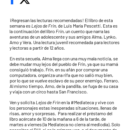
¡Regresan las lecturas recomendadas! El libro de esta
semana es
Lejos de Frin,
de Luis María Pescetti. Esta es
la continuación del libro
Frin
, un cuento que narra las
aventuras de un adolescente y sus amigos Alma, Lynko,
Arno y Vera. Una lectura juvenil recomedada para lectores
y lectoras a partir de 12 años.
En esta secuela, Alma llega con una muy mala noticia, se
debe mudar muy lejos del pueblo de Frin, ya que su mamá
consiguió trabajo. Frin, en su afán por comprar una
computadora, organiza una rifa que no salió muy bien,
por lo que se vuelve esclavo de su peor enemigo, Ferraro.
Al mismo tiempo, Arno, de la pandilla, se fuga de su casa
y viaja con un circo hasta San Francisco.
Ven y solicita
Lejos de Frin
en la #Mediateca y vive con
los personajes estas inesperadas situaciones, llenas de
risas, amor y sorpresas. Para realizar el préstamo del
libro acércate de 10 de la mañana a 6 de la tarde, de
martes a viernes (la Mediateca no cierra al mediodía). Solo
necesitas el DUI, si es la primera vez, o el documento de