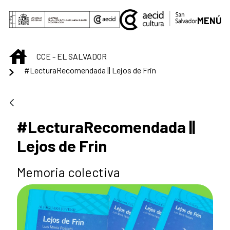
Saltar al contenido principal
MENÚ
INICIO
CCE - EL SALVADOR
#LecturaRecomendada || Lejos de Frin
#LecturaRecomendada ||
Lejos de Frin
Memoria colectiva