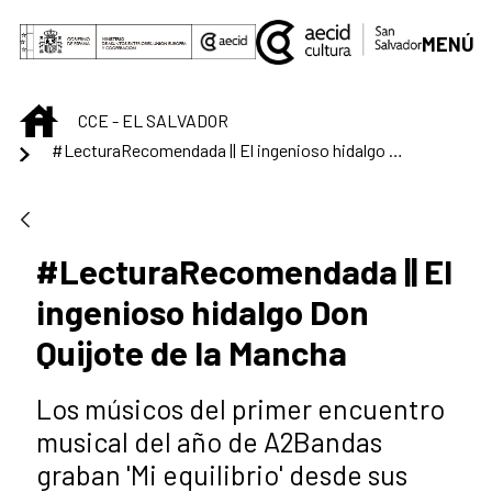
Saltar al contenido principal
MENÚ
INICIO
CCE - EL SALVADOR
#LecturaRecomendada || El ingenioso hidalgo Don Quijote de la Mancha
#LecturaRecomendada || El
ingenioso hidalgo Don
Quijote de la Mancha
Los músicos del primer encuentro
musical del año de A2Bandas
graban 'Mi equilibrio' desde sus