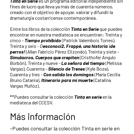
Tinta en Serie
es un programa editorial independiente sin
fines de lucro que lleva ya más de cuarenta números,
creado con el objetivo de apoyar, valorar y difundir la
dramaturgia costarricense contemporánea.
Entre los libros de la colección
Tinta en Serie
que puedes
encontrar en nuestra mediateca se encuentran: Treinta y
cinco -
Tiempo prohibido
(Patrick Valembois Torres),
Treinta y seis -
D
esconoci2, Frappé, una historia ¡de
perros!
(Allan Fabricio Pérez Elizondo), Treinta y siete -
Simulacros,
Cuerpos que crepitan
(Cristhofer Angulo
Borbón), Treinta y nueve -
La señora del tiempo
(Melissa
Vargas), Cuarenta -
Silencio de Trenes
(Kyle Boza),
Cuarenta y tres -
Con salida los domingos
(María Cecilia
Bruno Catania),
Itinerario para mi muerte
(Catalina
Vargas Muñóz).
**Puedes consultar la colección
Tinta en serie
en la
mediateca del CCESV.
Más información
-Puedes consultar la colección Tinta en serie en