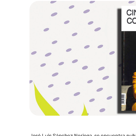
José Luis Sánchez Noriega se encuentra publ