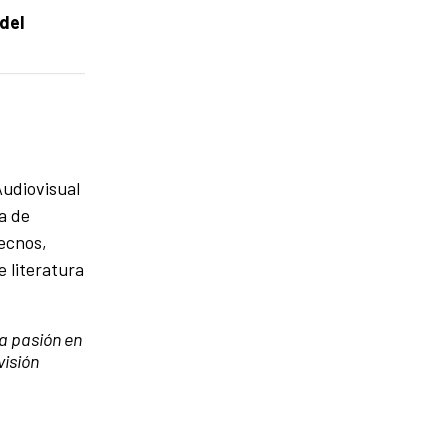
del
Audiovisual
a de
Tecnos,
e literatura
a pasión en
visión