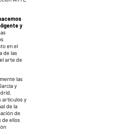
e hacemos
ligente y
las
os
to en el
a de las
l arte de
emente las
García y
drid.
artículos y
al de la
zación de
 de ellos
ión