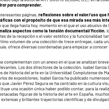
irar para comprender.
nteresantes páginas,
reflexiones sobre el valor/uso qu
áficas con el propósito de que esa mirada sea más inte
o que llega hasta hoy, momento en el que el uso abusivo de 
naliza aspectos como la tensión documental/ficción
, l
s de la recepción o el valor estético y la funcionalidad tan
ltimo volumen de una colección de trece entregas, cada un
uía, ofrece diversas coordenadas para empezar a conocer e
se complementan con un anexo en el que se analizan brev
levantes. Los dos directores de la colección, Isabel García 
s de historia del arte en la Universidad Complutense de Ma
ios de exposiciones, Isabel García ha publicado numerosos 
as que Javier Pérez Segura se ha centrado en la cultura visu
ituye una ocasión única haber podido contar, para la reali
estacadas figuras de la historia del arte en España, muchos
xtensas y brillantes trayectorias científicas y de divulgac