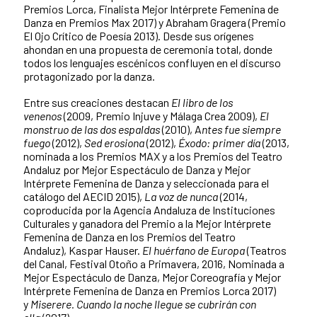
Premios Lorca, Finalista Mejor Intérprete Femenina de
Danza en Premios Max 2017) y Abraham Gragera (Premio
El Ojo Crítico de Poesía 2013). Desde sus orígenes
ahondan en una propuesta de ceremonia total, donde
todos los lenguajes escénicos confluyen en el discurso
protagonizado por la danza.
Entre sus creaciones destacan
El libro de los
venenos
(2009, Premio Injuve y Málaga Crea 2009),
El
monstruo de las dos espaldas
(2010), A
ntes fue siempre
fuego
(2012),
Sed erosiona
(2012),
Éxodo: primer día
(2013,
nominada a los Premios MAX y a los Premios del Teatro
Andaluz por Mejor Espectáculo de Danza y Mejor
Intérprete Femenina de Danza y seleccionada para el
catálogo del AECID 2015),
La voz de nunca
(2014,
coproducida por la Agencia Andaluza de Instituciones
Culturales y ganadora del Premio a la Mejor Intérprete
Femenina de Danza en los Premios del Teatro
Andaluz), Kaspar Hauser.
El huérfano de Europa
(Teatros
del Canal, Festival Otoño a Primavera, 2016, Nominada a
Mejor Espectáculo de Danza, Mejor Coreografía y Mejor
Intérprete Femenina de Danza en Premios Lorca 2017)
y
Miserere.
Cuando la noche llegue se cubrirán con