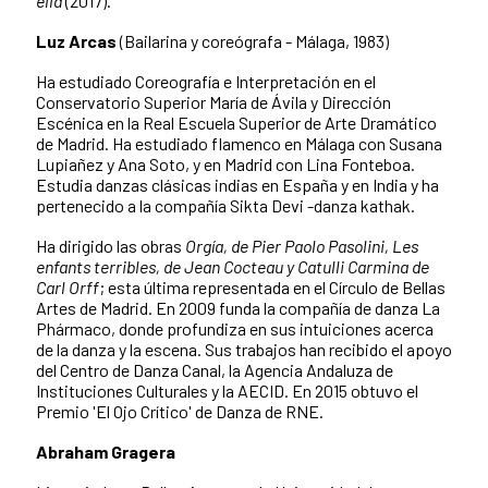
ella
(2017).
Luz Arcas
(Bailarina y coreógrafa - Málaga, 1983)
Ha estudiado Coreografía e Interpretación en el
Conservatorio Superior María de Ávila y Dirección
Escénica en la Real Escuela Superior de Arte Dramático
de Madrid. Ha estudiado flamenco en Málaga con Susana
Lupiañez y Ana Soto, y en Madrid con Lina Fonteboa.
Estudia danzas clásicas indias en España y en India y ha
pertenecido a la compañía Sikta Devi -danza kathak.
Ha dirigido las obras
Orgía, de Pier Paolo Pasolini, Les
enfants terribles, de Jean Cocteau y Catulli Carmina de
Carl Orff
; esta última representada en el Círculo de Bellas
Artes de Madrid. En 2009 funda la compañía de danza La
Phármaco, donde profundiza en sus intuiciones acerca
de la danza y la escena. Sus trabajos han recibido el apoyo
del Centro de Danza Canal, la Agencia Andaluza de
Instituciones Culturales y la AECID. En 2015 obtuvo el
Premio 'El Ojo Crítico' de Danza de RNE.
Abraham Gragera