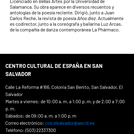
Licenciado en Bellas Artes por la Universidad de
Salamanca. Su obra aparece en diversos recuentos y
antologías de la poesía reciente. Dirigió, junto a Juan
Carlos Reche, la revista de poesía
Años diez
. Actualmente
es codirector, junto a la coreógrafa y bailarina Luz Arcas,
de la compañía de danza contemporánea La Phármaco.
CENTRO CULTURAL DE ESPAÑA EN SAN
SALVADOR
Calle La Reforma #166, Colonia San Benito, San Salvador, El
Salvador
Martes a viernes: de 10:00 a. m. a 1:00 p. m. y de 2:00 a 7:00
p. m.
Sábados: de 09:00 a. m. a 1:00 p. m
Correo electrónico:
cce.elsalvador@aecid.es
Teléfono: (503) 22337300