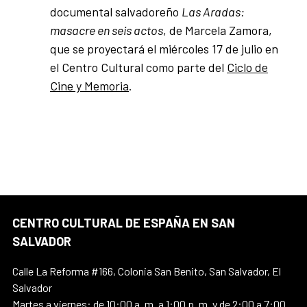
documental salvadoreño
Las Aradas:
masacre en seis actos
, de Marcela Zamora,
que se proyectará el miércoles 17 de julio en
el Centro Cultural como parte del
Ciclo de
Cine y Memoria
.
CENTRO CULTURAL DE ESPAÑA EN SAN
SALVADOR
Calle La Reforma #166, Colonia San Benito, San Salvador, El
Salvador
Martes a viernes: de 10:00 a. m. a 1:00 p. m. y de 2:00 a 7:00