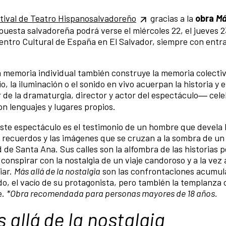
stival de Teatro Hispanosalvadoreño
gracias a la
obra
Má
puesta salvadoreña podrá verse el miércoles 22, el jueves 23
 Centro Cultural de España en El Salvador, siempre con entr
a memoria individual también construye la memoria colectiv
, la iluminación o el sonido en vivo acuerpan la historia y 
de la dramaturgia, director y actor del espectáculo― cele
on lenguajes y lugares propios.
te espectáculo es el testimonio de un hombre que devela 
s recuerdos y las imágenes que se cruzan a la sombra de u
d de Santa Ana. Sus calles son la alfombra de las historias 
 conspirar con la nostalgia de un viaje candoroso y a la vez
iar.
Más allá de la nostalgia
son las confrontaciones acumul
, el vacío de su protagonista, pero también la templanza 
e.
*Obra recomendada para personas mayores de 18 años.
 allá de la nostalgia