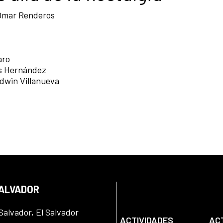
| Omar Renderos
aro
los Hernández
 Edwin Villanueva
SALVADOR
Salvador, El Salvador
ACTIVIDADES
AC