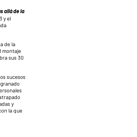
s allá de la
 y el
ada
a de la
el montaje
bra sus 30
los sucesos
n granado
personales
 atrapado
adas y
con la que