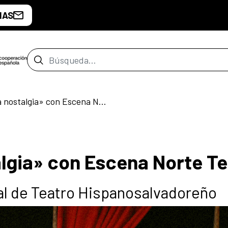
IAS
Barra de búsqueda
«Más allá de la nostalgia» con Escena Norte Teatro
algia» con Escena Norte T
val de Teatro Hispanosalvadoreño