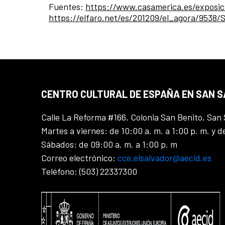
Fuentes:
https://www.casamerica.es/exposic
https://elfaro.net/es/201209/el_agora/9538
CENTRO CULTURAL DE ESPAÑA EN SAN 
Calle La Reforma #166, Colonia San Benito, San 
Martes a viernes: de 10:00 a. m. a 1:00 p. m. y d
Sábados: de 09:00 a. m. a 1:00 p. m
Correo electrónico:
cce.elsalvador@aecid.es
Teléfono: (503) 22337300