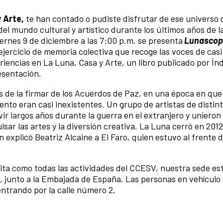
 Arte,
te han contado o pudiste disfrutar de ese universo 
el mundo cultural y artístico durante los últimos años de l
viernes 9 de diciembre a las 7:00 p.m. se presenta
Lunascop
ejercicio de memoria colectiva que recoge las voces de cas
encias en La Luna, Casa y Arte, un libro publicado por Ín
resentación.
 de la firmar de los Acuerdos de Paz, en una época en que 
iento eran casi inexistentes. Un grupo de artistas de distin
ivir largos años durante la guerra en el extranjero y uniero
lsar las artes y la diversión creativa. La Luna cerró en 201
n explicó Beatriz Alcaine a El Faro, quien estuvo al frente 
tuita como todas las actividades del CCESV, nuestra sede es
to, junto a la Embajada de España. Las personas en vehícul
entrando por la calle número 2.