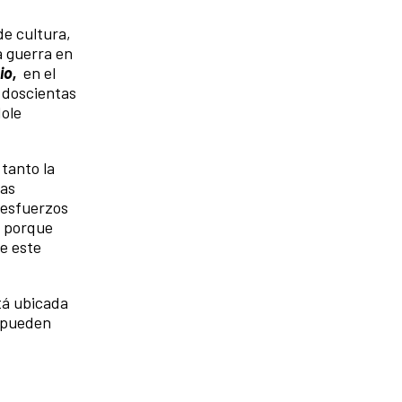
de cultura,
a guerra en
io,
en el
i doscientas
dole
tanto la
tas
n esfuerzos
2 porque
de este
tá ubicada
o pueden