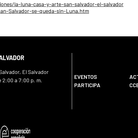
iones/la-luna-casa-y-arte-san-salvador-el-salvador
/San-Salvador-se-queda-sin-Luna.htm
SALVADOR
Salvador, El Salvador
EVENTOS
AC
e 2:00 a 7:00 p. m.
PARTICIPA
CC