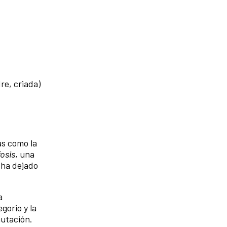
re, criada)
as como la
osis
, una
 ha dejado
a
gorio y la
mutación.