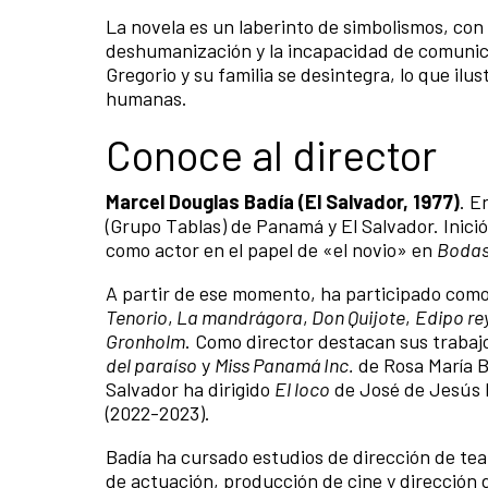
La novela es un laberinto de simbolismos, con
deshumanización y la incapacidad de comunicar
Gregorio y su familia se desintegra, lo que il
humanas.
Conoce al director
Marcel Douglas Badía (El Salvador, 1977)
. E
(Grupo Tablas) de Panamá y El Salvador. Inici
como actor en el papel de «el novio» en
Bodas
A partir de ese momento, ha participado com
Tenorio
,
La mandrágora
,
Don Quijote
,
Edipo re
Gronholm
. Como director destacan sus trabaj
del paraíso
y
Miss Panamá Inc.
de Rosa María B
Salvador ha dirigido
El loco
de José de Jesús 
(2022-2023).
Badía ha cursado estudios de dirección de tea
de actuación, producción de cine y dirección 