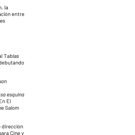
, la
ación entre
nes
al Tablas
, debutando
uan
sa esquina
En El
me Salom
e dirección
para Cine y