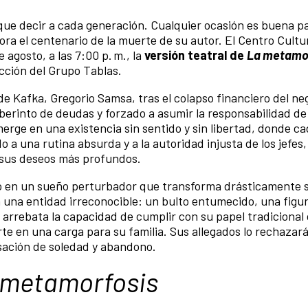
que decir a cada generación. Cualquier ocasión es buena p
ra el centenario de la muerte de su autor. El Centro Cultu
 agosto, a las 7:00 p. m., la
versión teatral de
La metamo
ucción del Grupo Tablas.
de Kafka, Gregorio Samsa, tras el colapso financiero del ne
erinto de deudas y forzado a asumir la responsabilidad de 
erge en una existencia sin sentido y sin libertad, donde ca
a una rutina absurda y a la autoridad injusta de los jefes,
 sus deseos más profundos.
o en un sueño perturbador que transforma drásticamente s
na entidad irreconocible: un bulto entumecido, una figur
 arrebata la capacidad de cumplir con su papel tradicional
e en una carga para su familia. Sus allegados lo rechazará
sación de soledad y abandono.
 metamorfosis