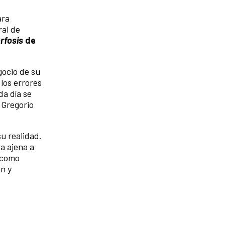
ara
ral de
rfosis
de
gocio de su
los errores
da día se
 Gregorio
u realidad.
a ajena a
 como
n y