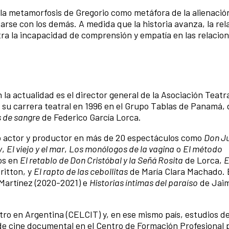
 la metamorfosis de Gregorio como metáfora de la alienación
se con los demás. A medida que la historia avanza, la rel
ustra la incapacidad de comprensión y empatía en las relacio
n la actualidad es el director general de la Asociación Teatr
ó su carrera teatral en 1996 en el Grupo Tablas de Panamá
 de sangre
de Federico García Lorca.
o actor y productor en más de 20 espectáculos como
Don J
y
,
El viejo y el mar
,
Los monólogos de la vagina
o
El método
os en
El retablo de Don Cristóbal y la Señá Rosita
de Lorca,
E
ritton, y
El rapto de las cebollitas
de María Clara Machado. 
Martínez (2020-2021) e
Historias íntimas del paraíso
de Jai
tro en Argentina (CELCIT) y, en ese mismo país, estudios d
de cine documental en el Centro de Formación Profesional 