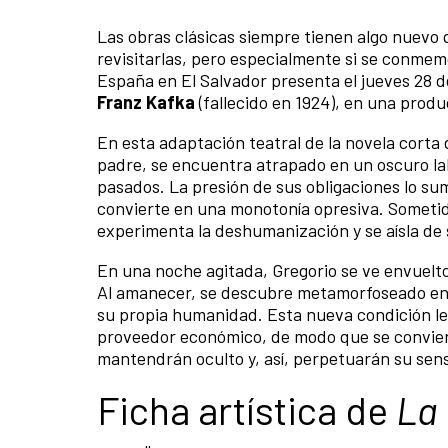
Las obras clásicas siempre tienen algo nuevo 
revisitarlas, pero especialmente si se conmemo
España en El Salvador presenta el jueves 28 de
Franz Kafka
(fallecido en 1924), en una prod
En esta adaptación teatral de la novela corta 
padre, se encuentra atrapado en un oscuro lab
pasados. La presión de sus obligaciones lo sum
convierte en una monotonía opresiva. Sometido 
experimenta la deshumanización y se aísla de
En una noche agitada, Gregorio se ve envuelt
Al amanecer, se descubre metamorfoseado en u
su propia humanidad. Esta nueva condición le
proveedor económico, de modo que se conviert
mantendrán oculto y, así, perpetuarán su sen
Ficha artística de
La