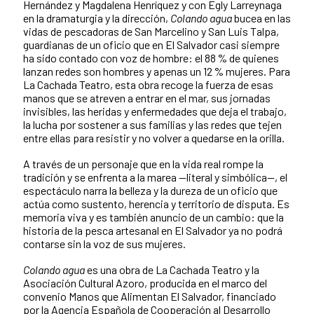
Hernández y Magdalena Henríquez y con Egly Larreynaga
en la dramaturgia y la dirección,
Colando agua
bucea en las
vidas de pescadoras de San Marcelino y San Luis Talpa,
guardianas de un oficio que en El Salvador casi siempre
ha sido contado con voz de hombre: el 88 % de quienes
lanzan redes son hombres y apenas un 12 % mujeres. Para
La Cachada Teatro, esta obra recoge la fuerza de esas
manos que se atreven a entrar en el mar, sus jornadas
invisibles, las heridas y enfermedades que deja el trabajo,
la lucha por sostener a sus familias y las redes que tejen
entre ellas para resistir y no volver a quedarse en la orilla.
A través de un personaje que en la vida real rompe la
tradición y se enfrenta a la marea —literal y simbólica—, el
espectáculo narra la belleza y la dureza de un oficio que
actúa como sustento, herencia y territorio de disputa. Es
memoria viva y es también anuncio de un cambio: que la
historia de la pesca artesanal en El Salvador ya no podrá
contarse sin la voz de sus mujeres.
Colando agua
es una obra de La Cachada Teatro y la
Asociación Cultural Azoro, producida en el marco del
convenio Manos que Alimentan El Salvador, financiado
por la Agencia Española de Cooperación al Desarrollo