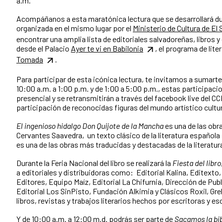
a.m.
Acompáñanos a esta maratónica lectura que se desarrollará dur
organizada en el mismo lugar por el
Ministerio de Cultura de El 
encontrar una amplia lista de editoriales salvadoreñas, libro
desde el Palacio
Ayer te vi en Babilonia
, el programa de lite
Tomada
.
Para participar de esta icónica lectura, te invitamos a sumarte
10:00 a.m. a 1:00 p.m. y de 1:00 a 5:00 p.m., estas participaci
presencial y se retransmitirán a través del facebook live del
participación de reconocidas figuras del mundo artístico cultu
El ingenioso hidalgo Don Quijote de la Mancha
es una de las obr
Cervantes Saavedra, un texto clásico de la literatura española
es una de las obras más traducidas y destacadas de la literatur
Durante la Feria Nacional del libro se realizará la
Fiesta del libro
a editoriales y distribuidoras como:
Editorial Kalina, Editexto, 
Editores, Equipo Maíz, Editorial La Chifurnia, Dirección de Pub
Editorial Los SinPisto, Fundación Alkimia y Clásicos Roxil, Gre
libros, revistas y trabajos literarios hechos por escritoras y e
Y de 10:00 a.m. a 12:00 m.d. podrás ser parte de
Sacamos la bib