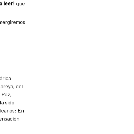
 leer!
que
umergiremos
érica
areya, del
 Paz,
Ha sido
ricanos: En
pensación