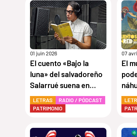
01 juin 2026
07 avr
El cuento «Bajo la
El m
luna» del salvadoreño
pode
Salarrué suena en
náhu
«Relatos que
«Nat
LETRAS
RADIO / PÓDCAST
LET
siembran», la quinta
temp
PATRIMONIO
PATR
temporada de Cuentos
en R
en Red