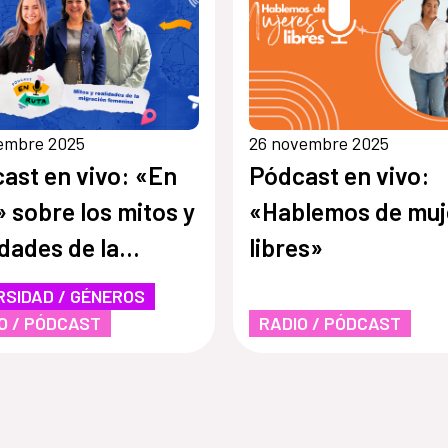
vembre 2025
26 novembre 2025
ast en vivo: «En
Pódcast en vivo:
» sobre los mitos y
«Hablemos de muj
idades de la
libres»
ación femenina
RSIDAD / GÉNEROS
O / PÓDCAST
RADIO / PÓDCAST