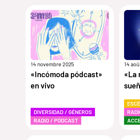
14 novembre 2025
14 aoû
«Incómoda pódcast»
«La 
en vivo
sueñ
ESCÉ
DIVERSIDAD / GÉNEROS
RADI
RADIO / PÓDCAST
ACCE