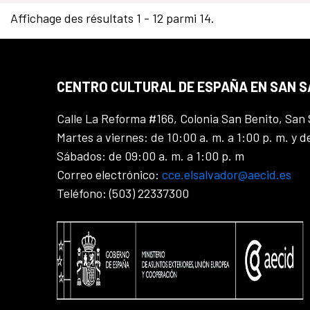
Affichage des résultats 1 - 12 parmi 14.
CENTRO CULTURAL DE ESPAÑA EN SAN 
Calle La Reforma #166, Colonia San Benito, San 
Martes a viernes: de 10:00 a. m. a 1:00 p. m. y d
Sábados: de 09:00 a. m. a 1:00 p. m
Correo electrónico:
cce.elsalvador@aecid.es
Teléfono: (503) 22337300