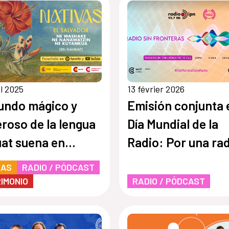
il 2025
13 février 2026
undo mágico y
Emisión conjunta 
roso de la lengua
Día Mundial de la
at suena en
Radio: Por una ra
ivas», la cuarta
sin fronteras
RAS
RADIO / PÓDCAST
orada de Cuentos
IMONIO
RADIO / PÓDCAST
ed