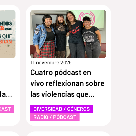
11 novembre 2025
Cuatro pódcast en
vivo reflexionan sobre
da
las violencias que
d
enfrentan las mujeres,
CAST
DIVERSIDAD / GÉNEROS
migración y espacios
RADIO / PÓDCAST
seguros en el marco