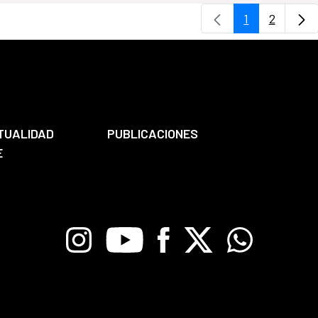
1
2
Page
Page
TUALIDAD
PUBLICACIONES
E
Instagram
Youtube
Facebook
X
Whatsapp