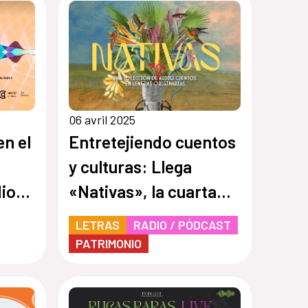
del 25N
06 avril 2025
en el
Entretejiendo cuentos
y culturas: Llega
dio
«Nativas», la cuarta
temporada de Cuentos
LETRAS
RADIO / PÓDCAST
en Red
PATRIMONIO