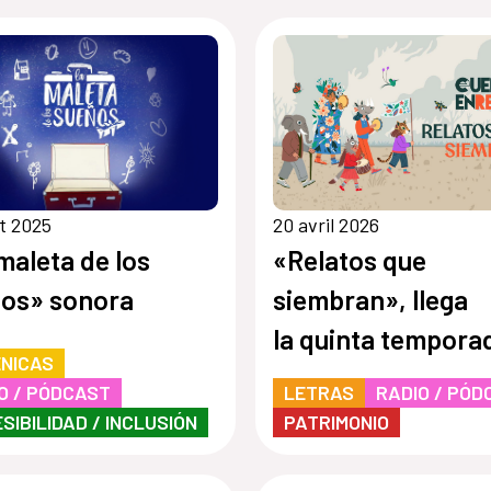
t 2025
20 avril 2026
maleta de los
«Relatos que
os» sonora
siembran», llega
la quinta tempora
NICAS
de Cuentos en Re
O / PÓDCAST
LETRAS
RADIO / PÓD
SIBILIDAD / INCLUSIÓN
PATRIMONIO