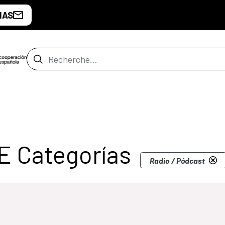
IAS
Barre de recherche
de San Salvador
E Categorías
Radio / Pódcast