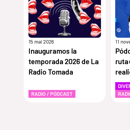
15 mai 2026
11 no
Inauguramos la
Pódc
temporada 2026 de La
ruta
Radio Tomada
real
migr
DIVE
RADIO / PÓDCAST
RADI