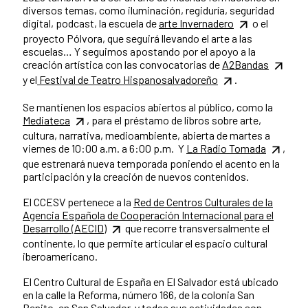
diversos temas, como iluminación, regiduría, seguridad
digital, podcast, la escuela de
arte Invernadero
o el
proyecto Pólvora, que seguirá llevando el arte a las
escuelas… Y seguimos apostando por el apoyo a la
creación artística con las convocatorias de
A2Bandas
y el
Festival de Teatro Hispanosalvadoreño
.
Se mantienen los espacios abiertos al público, como la
Mediateca
, para el préstamo de libros sobre arte,
cultura, narrativa, medioambiente, abierta de martes a
viernes de 10:00 a.m. a 6:00 p.m. Y
La Radio Tomada
,
que estrenará nueva temporada poniendo el acento en la
participación y la creación de nuevos contenidos.
El CCESV pertenece a la
Red de Centros Culturales de la
Agencia Española de Cooperación Internacional para el
Desarrollo (AECID)
que recorre transversalmente el
continente, lo que permite articular el espacio cultural
iberoamericano.
El Centro Cultural de España en El Salvador está ubicado
en la calle la Reforma, número 166, de la colonia San
Benito, en San Salvador, y todas sus actividades son