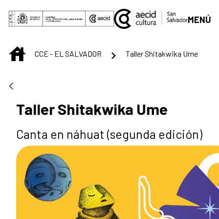
Saut au contenu principal
MENÚ
INICIO
CCE - EL SALVADOR
Taller Shitakwika Ume
Taller Shitakwika Ume
Canta en náhuat (segunda edición)