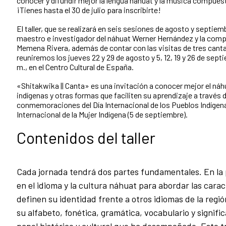
conocer y difundir mejor la lengua náhuat y la música compues
¡Tienes hasta el 30 de julio para inscribirte!
El taller, que se realizará en seis sesiones de agosto y septiem
maestro e investigador del náhuat Werner Hernández y la com
Memena Rivera, además de contar con las visitas de tres can
reuniremos los jueves 22 y 29 de agosto y 5, 12, 19 y 26 de sept
m., en el Centro Cultural de España.
«Shitakwika || Canta» es una invitación a conocer mejor el náh
indígenas y otras formas que faciliten su aprendizaje a través 
conmemoraciones del Día Internacional de los Pueblos Indígenas
Internacional de la Mujer Indígena (5 de septiembre).
Contenidos del taller
Cada jornada tendrá dos partes fundamentales. En la
en el idioma y la cultura náhuat para abordar las carac
definen su identidad frente a otros idiomas de la re
su alfabeto, fonética, gramática, vocabulario y signifi
papel histórico y cultural que ha desempeñado. Este 