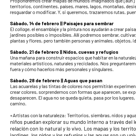
Propondremos crear mapas de mundos imaginados que [aún] no
territorios, continentes, países, mares, lagos, montañas, desie
resguardar o modificar. Y, si queremos, trazaremos rutas, puent
Sábado, 14 de febrero || Paisajes para sembrar
El
collage
, el ensamblaje y la pintura nos ayudarán a crear pais
jardines posibles o imposibles. Allí podremos sembrar, cultivar
plantas y flores, pero también personas y animales, objetos, i
Sábado, 21 de febrero || Nidos, cuevas y refugios
Una mañana para construir espacios que habitar en la naturale
materiales artísticos, naturales y reciclados. Nos preguntare
fuera y cómo hacerlos más personales y singulares.
Sábado, 28 de febrero || Aguas que pasan
Las acuarelas y las tintas de colores nos permitirán experime
crear colores, sorprendernos con formas que aparecen, se exp
desaparecen. El agua no se queda quieta, pasa por los lugares,
camino.
«Artistas con la naturaleza: Territorios, siembras, nidos y ag
niños puedan explorar su mundo interno a través del le
relación con lo natural y lo vivo. Los mapas y los territo
jardines, los nidos y los refugios y las aguas son un uni