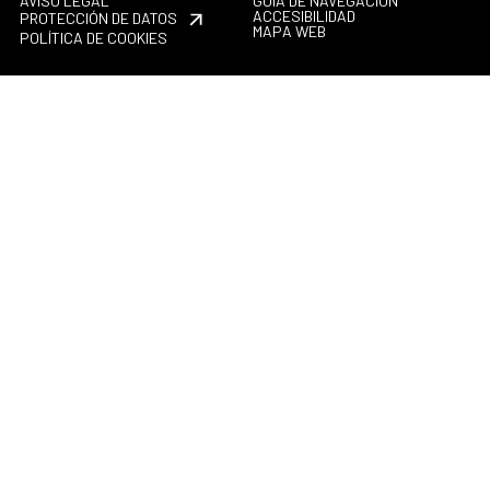
AVISO LEGAL
GUÍA DE NAVEGACIÓN
ACCESIBILIDAD
PROTECCIÓN DE DATOS
MAPA WEB
POLÍTICA DE COOKIES