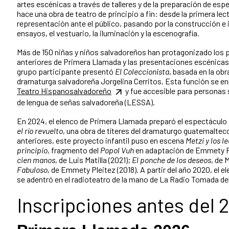
artes escénicas a través de talleres y de la preparación de e
hace una obra de teatro de principio a fin: desde la primera lect
representación ante el público, pasando por la construcción e 
ensayos, el vestuario, la iluminación y la escenografía.
Más de 150 niñas y niños salvadoreños han protagonizado los 
anteriores de Primera Llamada y las presentaciones escénicas c
grupo participante presentó
El Coleccionista
, basada en la ob
dramaturga salvadoreña Jorgelina Cerritos. Esta función se e
Teatro Hispanosalvadoreño
y fue accesible para personas
de lengua de señas salvadoreña (LESSA).
En 2024, el elenco de Primera Llamada preparó el espectáculo
el río revuelto
, una obra de títeres del dramaturgo guatemaltec
anteriores, este proyecto infantil puso en escena
Metzi y los l
principio
, fragmento del
Popol Vuh
en adaptación de Emmety Pl
cien manos
, de Luis Matilla (2021);
El ponche de los deseos
, de 
Fabuloso
, de Emmety Pleitez (2018). A partir del año 2020, el
se adentró en el radioteatro de la mano de La Radio Tomada de
Inscripciones antes del 