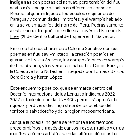
indígenas
con poetas del náhuat, pero también del ñuu
savi o mixteco que se habla en diferentes zonas de
México, el guaraní ligado a los pueblos originarios de
Paraguay y comunidades limítrofes, y el wampis hablado
en la selva amazónica del norte del Perú. Podrás sumarte
a este encuentro poético en línea a través del
Facebook
Live
del Centro Cultural de España en El Salvador.
En el recital escucharemos a Celerina Sánchez con sus
poemas en ñuu savi-mixteco, la creación poética en
guaraní de Estela Asilvera, las composiciones en wampis
de Dina Aranco, y los versos en náhuat de Carlos Ruíz y de
la Colectiva Iyulu Nutechan, integrada por Tomasa García,
Dora García y Karen López.
Este encuentro poético, que se enmarca dentro del
Decenio Internacional de las Lenguas Indígenas 2022-
2032 establecido por la UNESCO, permitirá apreciar la
riqueza y la diversidad lingüística de los pueblos del
territorio salvadoreño y de la región mesoamericana.
Aunque la poesía indígena se remonta a los tiempos
precolombinos a través de cantos, rezos, rituales y otras
manifestaciones artísticas, en las últimas décadas ha