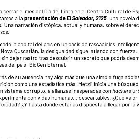
cerrar el mes del Día del Libro en el Centro Cultural de E
itamos a la
presentación de
El Salvador, 2125
, una novela 
o. Una narración distópica, actual y humana, sobre el derec
osos.
mado la capital del país en un oasis de rascacielos inteligen
de Nova Cuscatlán, la desigualdad sigue latiendo con fuerza.
sin dejar rastro tras descubrir un secreto que podría desm
as del país: BioGen Eternal.
trás de su ausencia hay algo más que una simple fuga adole
rición como una estadística más, Metzli inicia una búsque
un sistema corrupto, a alianzas inesperadas con
hackers
urb
experimenta con vidas humanas... descartables. ¿Qué valor
 ciudad? ¿Y hasta dónde estarías dispuesta a llegar por la v