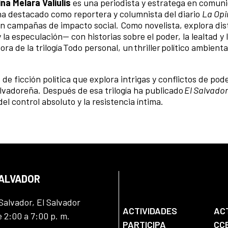
ina Melara Valiulis
es una periodista y estratega en comun
ha destacado como reportera y columnista del diario
La Opi
en campañas de impacto social. Como novelista, explora dis
 la especulación— con historias sobre el poder, la lealtad y 
ra de la trilogía Todo personal, un thriller político ambient
 de ficción política que explora intrigas y conflictos de pode
lvadoreña. Después de esa trilogía ha publicado
El Salvador
el control absoluto y la resistencia íntima.
SALVADOR
Salvador, El Salvador
ACTIVIDADES
AC
e 2:00 a 7:00 p. m.
PARTICIPA
CC