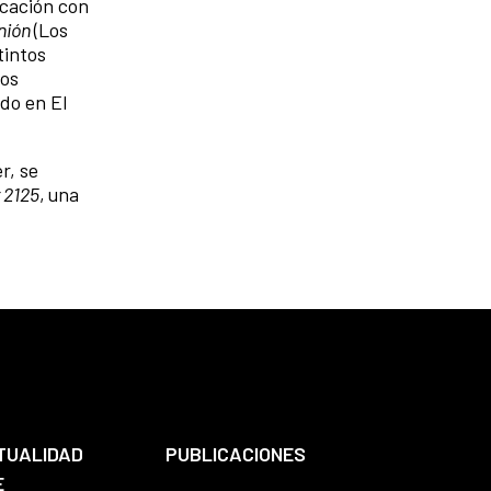
icación con
nión
(Los
tintos
los
ado en El
r, se
 2125
, una
TUALIDAD
PUBLICACIONES
E