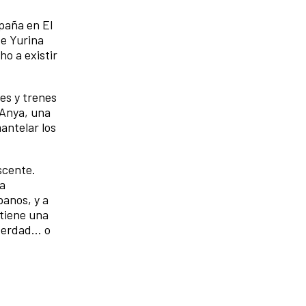
spaña en El
de Yurina
ho a existir
tes y trenes
 Anya, una
antelar los
scente.
da
anos, y a
 tiene una
erdad... o