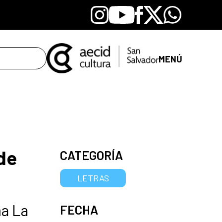
Instagram
Youtube
Facebook
X
Whatsapp
MENÚ
de
CATEGORÍA
LETRAS
ma La
FECHA