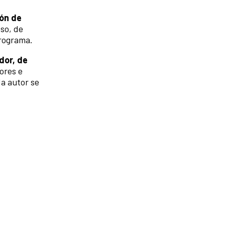
ión de
so, de
programa.
ador, de
ores e
da autor se