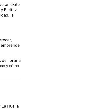
do un éxito
ty Pleitez
idad, la
arecer,
ue emprende
de librar a
oso y cómo
r La Huella