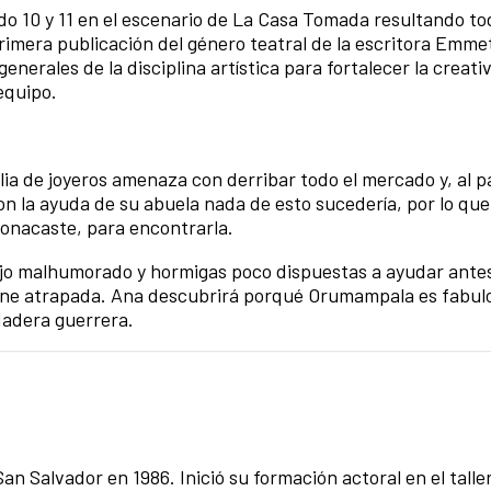
do 10 y 11 en el escenario de La Casa Tomada resultando to
primera publicación del género teatral de la escritora Emme
nerales de la disciplina artística para fortalecer la creativ
equipo.
a de joyeros amenaza con derribar todo el mercado y, al p
on la ayuda de su abuela nada de esto sucedería, por lo q
 conacaste, para encontrarla.
jo malhumorado y hormigas poco dispuestas a ayudar antes 
 tiene atrapada. Ana descubrirá porqué Orumampala es fabul
dadera guerrera.
San Salvador en 1986. Inició su formación actoral en el talle