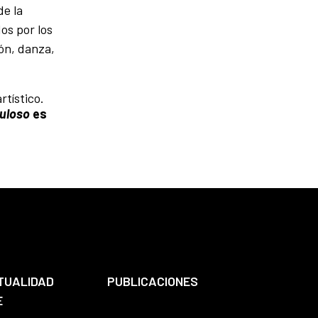
de la
os por los
ón, danza,
rtístico.
uloso
es
TUALIDAD
PUBLICACIONES
E