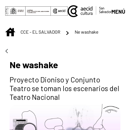
Saut au contenu principal
MENÚ
INICIO
CCE - EL SALVADOR
Ne washake
Ne washake
Proyecto Dioniso y Conjunto
Teatro se toman los escenarios del
Teatro Nacional