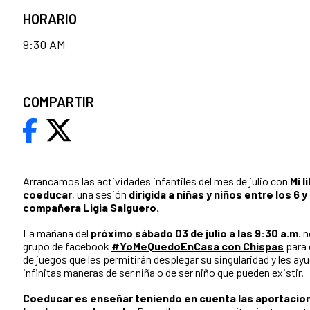
HORARIO
9:30 AM
COMPARTIR
Arrancamos las actividades infantiles del mes de julio con
Mi 
coeducar
, una sesión
dirigida a niñas y niños entre los 6 
compañera Ligia Salguero.
La mañana del
próximo sábado 03 de julio a las 9:30 a.m.
n
grupo de facebook
#YoMeQuedoEnCasa con Chispas
para 
de juegos que les permitirán desplegar su singularidad y les ayu
infinitas maneras de ser niña o de ser niño que pueden existir.
Coeducar es enseñar teniendo en cuenta las aportacio