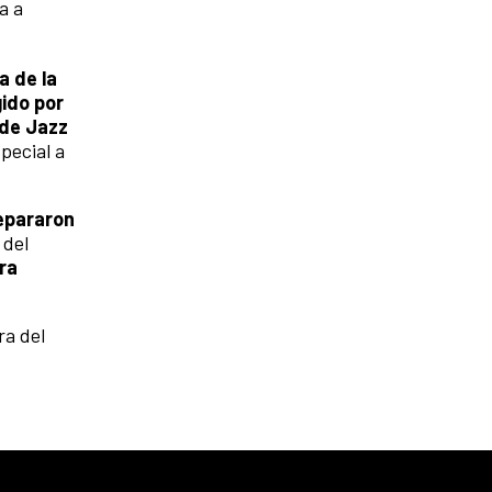
a a
a de la
gido por
 de Jazz
pecial a
repararon
, del
ra
ra del