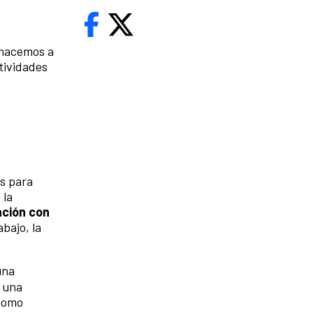
 hacemos a
tividades
es para
 la
ación con
abajo, la
na
a una
 como