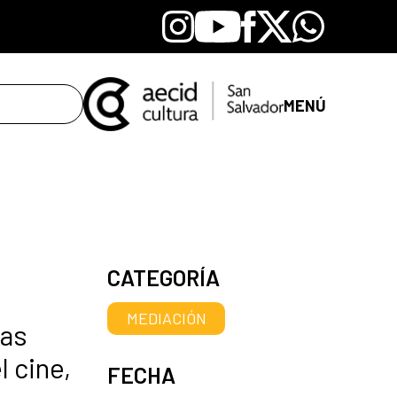
Instagram
Youtube
Facebook
X
Whatsapp
MENÚ
CATEGORÍA
MEDIACIÓN
las
l cine,
FECHA