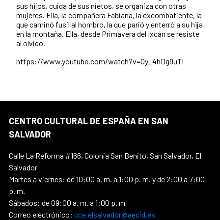
sus hijos, cuida de sus nietos, se organiza con otras
mujeres. Ella, la compañera Fabiana, la excombatiente, la
que caminó fusil al hombro, la que parió y enterró a su hija
en la montaña. Ella, desde Primavera del Ixcán se resiste
al olvido.
https://www.youtube.com/watch?v=Oy_4hDg9uTI
CENTRO CULTURAL DE ESPAÑA EN SAN
SALVADOR
Calle La Reforma #166, Colonia San Benito, San Salvador, El
Salvador
Martes a viernes: de 10:00 a. m. a 1:00 p. m. y de 2:00 a 7:00
p. m.
Sábados: de 09:00 a. m. a 1:00 p. m
Correo electrónico:
cce.elsalvador@aecid.es