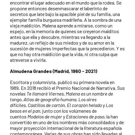
encontrar el lugar adecuado en el mundo que la rodea. Se
propone entonces desenmascarar el laberinto de
secretos que late bajo la apacible piel de su familia, una
ejemplar familia burguesa madrileña. A la sombra de una
vieja maldición, Malena aprende a mirarse, como un
espejo, en la memoria de quienes se creyeron malditos
antes que ella y descubre, mientras va llegando a la
madurez, un reflejo de sus miedos y de su amor en la
sucesión de mujeres imperfectas que la precedieron. Y es
que no hay otra maldición que la vida, ni otra culpa que
atreverse a vivirla.
Almudena Grandes (Madrid, 1960 - 2021)
Escritora y columnista, publicó su primera novela en
1989. En 2018 recibió el Premio Nacional de Narrativa. Sus
novelas
Te llamaré Viernes
,
Malena es un nombre de
tango
,
Atlas de geografía humana
,
Los aires
difíciles,
Castillos de cartón,
El corazón helado
y
Los
besos en el pan,
junto con los volúmenes de
cuentos
Modelos de mujer
y
Estaciones de paso
, la han
convertido en uno de los nombres más consolidados y de
mayor proyección internacional de la literatura española
contemporánea. Varias de sus obras han sido llevadas al