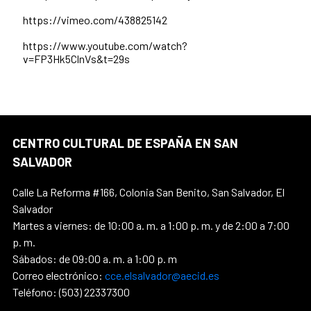
https://vimeo.com/438825142
https://www.youtube.com/watch?
v=FP3Hk5ClnVs&t=29s
CENTRO CULTURAL DE ESPAÑA EN SAN
SALVADOR
Calle La Reforma #166, Colonia San Benito, San Salvador, El
Salvador
Martes a viernes: de 10:00 a. m. a 1:00 p. m. y de 2:00 a 7:00
p. m.
Sábados: de 09:00 a. m. a 1:00 p. m
Correo electrónico:
cce.elsalvador@aecid.es
Teléfono: (503) 22337300