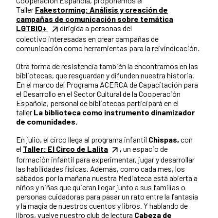
Cooperación Española, proponemos el
Taller
Fakestorming: Análisis y creación de
campañas de comunicación sobre temática
LGTBIQ+
dirigida a personas del
colectivo interesadas en crear campañas de
comunicación como herramientas para la reivindicación.
Otra forma de resistencia también la encontramos en las
bibliotecas, que resguardan y difunden nuestra historia.
En el marco del Programa ACERCA de Capacitación para
el Desarrollo en el Sector Cultural de la Cooperación
Española, personal de bibliotecas participará en el
taller
La biblioteca como instrumento dinamizador
de comunidades.
En julio, el circo llega al programa infantil
Chispas,
con
el
Taller: El Circo de Lalita
,
un espacio de
formación infantil para experimentar, jugar y desarrollar
las habilidades físicas. Además, como cada mes, los
sábados por la mañana nuestra Mediateca está abierta a
niños y niñas que quieran llegar junto a sus familias o
personas cuidadoras para pasar un rato entre la fantasía
y la magia de nuestros cuentos y libros. Y hablando de
libros, vuelve nuestro club de lectura
Cabeza de