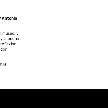
y Antonio
l museo, y
 y la buena
reflexión
ador.
n la