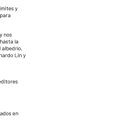
ímites y
para
y nos
hasta la
 albedrío,
nardo Lin y
editores
sados en