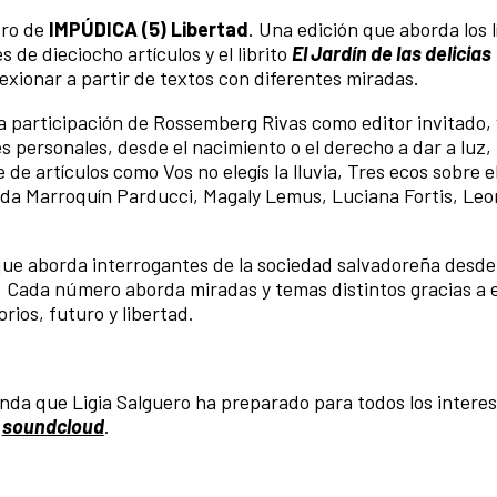
ero de
IMPÚDICA (5) Libertad
. Una edición que aborda los l
 de dieciocho artículos y el librito
El Jardín de las delicias
xionar a partir de textos con diferentes miradas.
a participación de Rossemberg Rivas como editor invitado, 
s personales, desde el nacimiento o el derecho a dar a luz, 
e artículos como Vos no elegís la lluvia, Tres ecos sobre el
leida Marroquín Parducci, Magaly Lemus, Luciana Fortis, Leo
l que aborda interrogantes de la sociedad salvadoreña desde
as. Cada número aborda miradas y temas distintos gracias a 
rios, futuro y libertad.
a que Ligia Salguero ha preparado para todos los intere
y
soundcloud
.