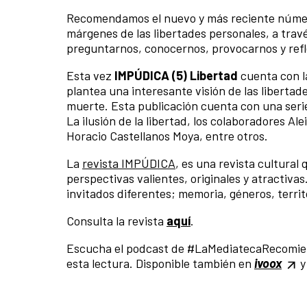
Recomendamos el nuevo y más reciente núm
márgenes de las libertades personales, a través
preguntarnos, conocernos, provocarnos y refle
Esta vez
IMPÚDICA (5) Libertad
cuenta con l
plantea una interesante visión de las libertade
muerte. Esta publicación cuenta con una serie d
La ilusión de la libertad, los colaboradores A
Horacio Castellanos Moya, entre otros.
La
revista IMPÚDICA
, es una revista cultura
perspectivas valientes, originales y atractiv
invitados diferentes; memoria, géneros, territo
Consulta la revista
aquí
.
Escucha el podcast de #LaMediatecaRecomiend
esta lectura. Disponible también en
ivoox