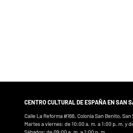
CENTRO CULTURAL DE ESPAÑA EN SAN 
Calle La Reforma #166, Colonia San Benito, San 
Martes a viernes: de 10:00 a. m. a 1:00 p. m. y d
Sábados: de 09:00 a. m. a 1:00 p. m