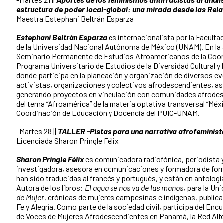
estructura de poder local-global: una mirada desde las Rela
Maestra Estephani Beltrán Esparza
Estephani Beltrán Esparza
es internacionalista por la Facultad
de la Universidad Nacional Autónoma de México (UNAM). En la a
Seminario Permanente de Estudios Afroamericanos de la Coord
Programa Universitario de Estudios de la Diversidad Cultural y l
donde participa en la planeación y organización de diversos e
activistas, organizaciones y colectivos afrodescendientes, as
generando proyectos en vinculación con comunidades afrodes
del tema “Afroamérica” de la materia optativa transversal “Méxi
Coordinación de Educación y Docencia del PUIC-UNAM.
-Martes 28 ||
TALLER -Pistas para una narrativa afrofeminist
Licenciada Sharon Pringle Félix
Sharon Pringle Félix
es comunicadora radiofónica, periodista 
investigadora, asesora en comunicaciones y formadora de for
han sido traducidas al francés y portugués, y están en antologí
Autora de los libros:
El agua se nos va de las manos
, para la Un
de Mujer
, crónicas de mujeres campesinas e indígenas, public
Fe y Alegría. Como parte de la sociedad civil, participa del En
de Voces de Mujeres Afrodescendientes en Panamá, la Red Alfo