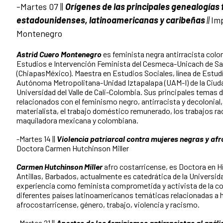
-Martes 07 ||
Orígenes de las principales genealogías
estadounidenses, latinoamericanas y caribeñas
||
Im
Montenegro
Astrid Cuero Montenegro
es feminista negra antirracista col
Estudios e Intervención Feminista del Cesmeca-Unicach de San
(ChiapasMéxico). Maestra en Estudios Sociales, línea de Estudi
Autónoma Metropolitana-Unidad Iztapalapa (UAM-I) de la Ciuda
Universidad del Valle de Cali-Colombia. Sus principales temas 
relacionados con el feminismo negro, antirracista y decolonial
materialista, el trabajo doméstico remunerado, los trabajos raci
maquiladora mexicana y colombiana.
-Martes 14 ||
Violencia patriarcal contra mujeres negras y af
Doctora Carmen Hutchinson Miller
Carmen Hutchinson Miller
afro costarricense, es Doctora en Hi
Antillas, Barbados, actualmente es catedrática de la Universid
experiencia como feminista comprometida y activista de la co
diferentes países latinoamericanos temáticas relacionadas a hi
afrocostarricense, género, trabajo, violencia y racismo.
-Martes 21 ||
Aportes de los feminismos antirracistas al anális