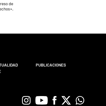
greso de
rechos»,
TUALIDAD
PUBLICACIONES
E
Instagram
Youtube
Facebook
X
Whatsapp