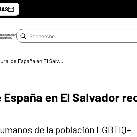
IAS
Barre de recherche
El Centro Cultural de España en El Salvador recibe el Premio Crisálida
e España en El Salvador re
humanos de la población LGBTIQ+