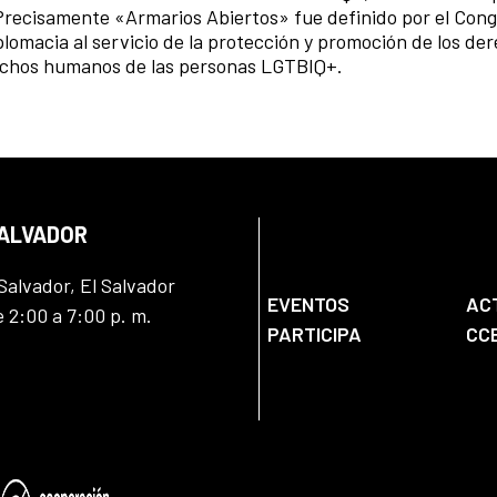
n. Precisamente «Armarios Abiertos» fue definido por el Con
omacia al servicio de la protección y promoción de los de
rechos humanos de las personas LGTBIQ+.
SALVADOR
Salvador, El Salvador
EVENTOS
AC
e 2:00 a 7:00 p. m.
PARTICIPA
CC