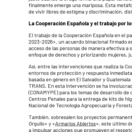
finalmente emerge una mariposa. Esta metáfora
de vivir libres de estigma y discriminación, d
La Cooperación Española y el trabajo por 
El trabajo de la Cooperación Española en el p
2023-2026», un acuerdo binacional firmado e
acceso de las personas de manera efectiva a se
enfoque de derechos y priorizando mujeres, 
Así, entre las intervenciones que realiza la C
entornos de protección y respuesta inmediata 
basada en género en El Salvador y Guatemala
TRANS. En esta intervención se ha involucrad
(CONAMYPE) para los temas de desarrollo de c
Centros Penales para la entrega de kits de hig
Nacional de Tecnología Agropecuaria y Foresta
También, sobresalen los proyectos permanent
Orgullo» y «
Armarios Abiertos
», este último 
a impulsar acciones que promueven el respeto