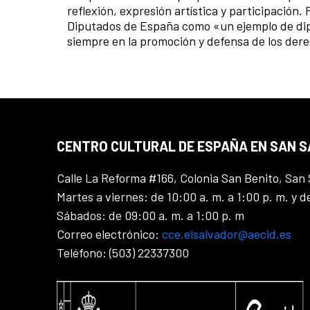
reflexión, expresión artística y participació
Diputados de España como «un ejemplo de dipl
siempre en la promoción y defensa de los de
CENTRO CULTURAL DE ESPAÑA EN SAN 
Calle La Reforma #166, Colonia San Benito, San 
Martes a viernes: de 10:00 a. m. a 1:00 p. m. y d
Sábados: de 09:00 a. m. a 1:00 p. m
Correo electrónico:
cce.elsalvador@aecid.es
Teléfono: (503) 22337300