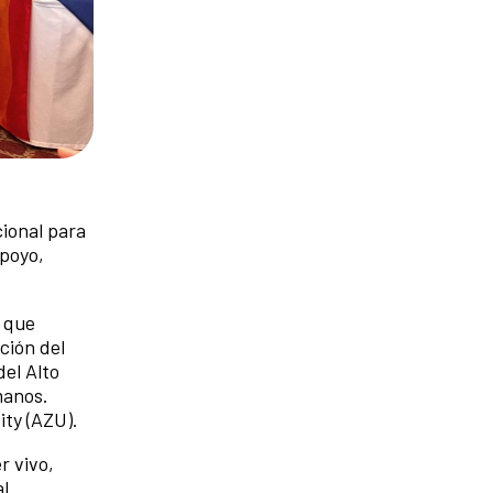
ional para
apoyo,
 que
ción del
el Alto
manos.
ity (AZU).
r vivo,
al