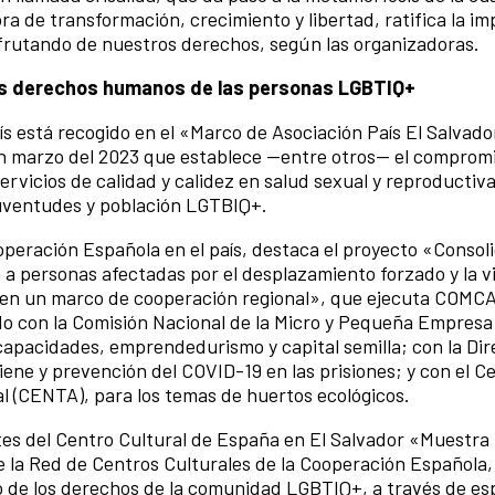
 de transformación, crecimiento y libertad, ratifica la im
isfrutando de nuestros derechos, según las organizadoras.
los derechos humanos de las personas LGBTIQ+
aís está recogido en el «Marco de Asociación País El Salva
n marzo del 2023 que establece —entre otros— el compromi
rvicios de calidad y calidez en salud sexual y reproductiva
juventudes y población LGTBIQ+.
ooperación Española en el país, destaca el proyecto «Consol
a personas afectadas por el desplazamiento forzado y la v
 en un marco de cooperación regional», que ejecuta COMC
o con la Comisión Nacional de la Micro y Pequeña Empresa
apacidades, emprendedurismo y capital semilla; con la Dir
iene y prevención del COVID-19 en las prisiones; y con el C
l (CENTA), para los temas de huertos ecológicos.
es del Centro Cultural de España en El Salvador «Muestra
de la Red de Centros Culturales de la Cooperación Española,
 de los derechos de la comunidad LGBTIQ+, a través de es