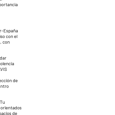
portancia
dor-España
so con el
, con
idar
iolencia
AVIS
ección de
entro
 Tu
 orientados
pacios de