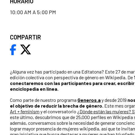
HORARIO
10:00 AM A 5:00 PM
COMPARTIR
¿Alguna vez has participado en una Editatona? Este 27 de ma
edición colectiva con perspectiva de género en Wikipedia. De
conectaremos con las participantes para crear, escribir 
enciclopedia en línea.
Como parte de nuestro programa
Generos.a
y desde 2019
nos
el objetivo de reducir la brecha de género.
Este mes organ
Art + feminism
y el conversatorio
¿Dónde están las mujeres? Si
este último, descubrimos que de 25,000 perfiles en Wikipedia 
además, conversamos sobre la necesidad de generar concienci
lograr mayor presencia de mujeres wikipedia, así que te invita
gran iniciativa que busca destacar a mujeres que han triunfad