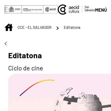
Saut au contenu principal
MENÚ
INICIO
CCE - EL SALVADOR
Editatona
Editatona
Ciclo de cine