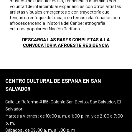
músicos
de cualquier estilo, tendencia o disciplina con
voluntad de intercambiar experiencias con otros artistas
artistas visuales emergentes o con trayectoria que
tengan un enfoque de trabajo en temas relacionados con
afrodescendencia; historia del Caribe; etnografía;
culturas populares; Nación Garífuna.
DESCARGA LAS BASES COMPLETAS A LA
CONVOCATORIA AFROESTE RESIDENCIA
CENTRO CULTURAL DE ESPAÑA EN SAN
SALVADOR
Calle La Reforma #166, Colonia San Benito, San Salvador, El
Salvador
Martes a viernes: de 10:00 a. m. a 1:00 p. m. y de 2:00 a 7:00
p. m.
Sábados: de 09:00 a. m. a 1:00 p. m