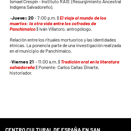
Ismael Crespín -
Instituto RAIS (Resurgimiento Ancestral
Indígena Salvadoreño)
.
-
Jueve
s
20
- 7:00 p.m. ||
El viaje al mundo de los
muertos: la otra vida entre los cofrades de
Panchimalco
||
Iván Villatoro, antropólogo.
Relación entre los rituales mortuorios y las identidades
étnicas. La ponencia parte de una investigación realizada
en el municipio de Panchimalco.
-
Viernes 21
- 11:00 a.m. ||
Tradición oral en la literatura
salvadoreña
||
Ponente: Carlos Cañas Dinarte,
historiador.
CENTRO CULTURAL DE ESPAÑA EN SAN