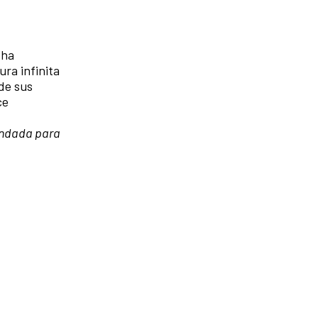
 ha
ra infinita
 de sus
ce
endada para