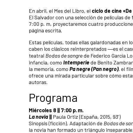
En abril, el Mes del Libro, el
ciclo de cine «De
El Salvador con una selección de películas de fi
7:00 p. m, proyectaremos cuatro producciones 
página escrita.
Estas películas, todas ellas galardonadas en l
caben los clásicos reinterpretados ―es el ca
teatral
Bodas de sangre
de Federico García L
infancia, como
Intemperie
de Benito Zambrano
la memoria, como
Pa negre (Pan negro)
, el f
ofrece una mirada particular sobre cómo estas 
autoras.
Programa
Miércoles 8 || 7:00 p. m.
La novia
||
Paula Ortiz (España, 2015, 93’)
Sinopsis (ficción). Adaptación de
Bodas de sa
la novia han formado un triángulo inseparable