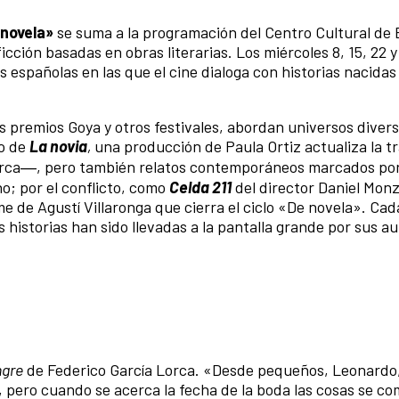
 novela»
se suma a la programación del Centro Cultural de
cción basadas en obras literarias. Los miércoles 8, 15, 22 y 
españolas en las que el cine dialoga con historias nacidas 
os premios Goya y otros festivales, abordan universos divers
so de
La novia
,
una producción de Paula Ortiz actualiza la t
orca―, pero también relatos contemporáneos marcados por
; por el conflicto, como
Celda 211
del director Daniel Monz
ilme de Agustí Villaronga que cierra el ciclo «De novela». Cad
historias han sido llevadas a la pantalla grande por sus au
ngre
de Federico García Lorca. «Desde pequeños, Leonardo, 
, pero cuando se acerca la fecha de la boda las cosas se co