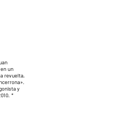
Juan
 en un
a revuelta,
encerrona».
gonista y
2010.
*