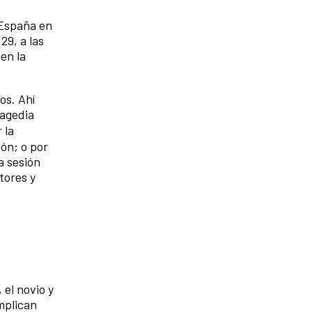
 España en
29, a las
en la
os. Ahí
ragedia
 la
ón; o por
a sesión
tores y
el novio y
mplican