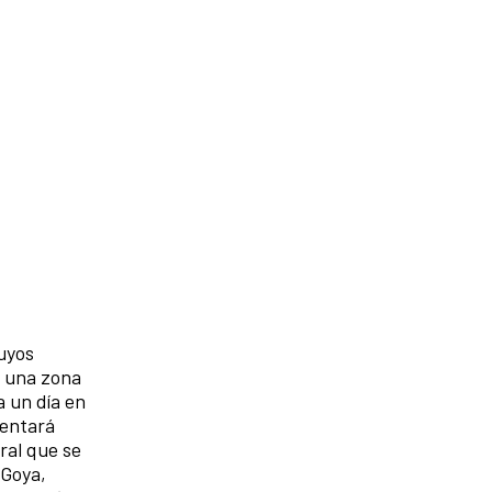
suyos
n una zona
a un día en
tentará
ral que se
 Goya,