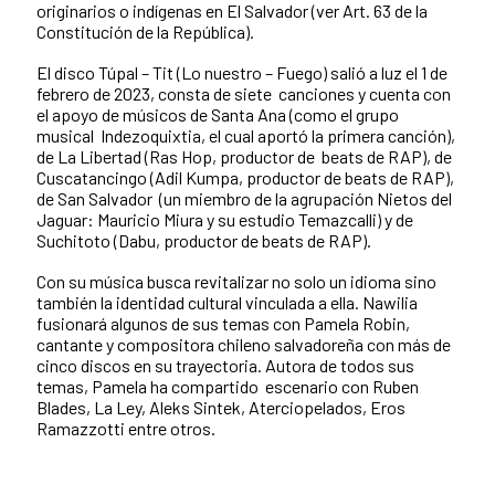
originarios o indígenas en El Salvador (ver Art. 63 de la
Constitución
de la República).
El disco Túpal – Tit (Lo nuestro – Fuego) salió a luz el 1 de
febrero de 2023, consta de siete
canciones y cuenta con
el apoyo de músicos de Santa Ana (como el grupo
musical
Indezoquixtia, el cual aportó la primera canción),
de La Libertad (Ras Hop, productor de
beats de RAP), de
Cuscatancingo (Adil Kumpa, productor de beats de RAP),
de San Salvador
(un miembro de la agrupación Nietos del
Jaguar: Mauricio Miura y su estudio Temazcalli) y
de
Suchitoto (Dabu, productor de beats de RAP).
Con su música busca revitalizar no solo un idioma sino
también la identidad cultural vinculada a ella. Nawilia
fusionará algunos de sus temas con Pamela Robin,
cantante y compositora chileno salvadoreña con más de
cinco discos en su trayectoria. Autora de todos sus
temas, Pamela ha compartido escenario con Ruben
Blades, La Ley, Aleks Sintek, Aterciopelados, Eros
Ramazzotti entre otros.