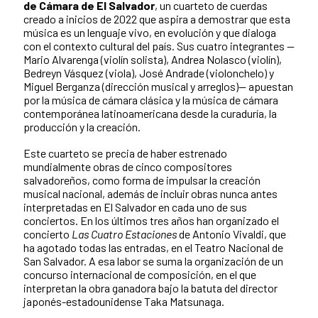
de Cámara de El Salvador
, un cuarteto de cuerdas
creado a inicios de 2022 que aspira a demostrar que esta
música es un lenguaje vivo, en evolución y que dialoga
con el contexto cultural del país. Sus cuatro integrantes —
Mario Alvarenga (violín solista), Andrea Nolasco (violín),
Bedreyn Vásquez (viola), José Andrade (violonchelo) y
Miguel Berganza (dirección musical y arreglos)— apuestan
por la música de cámara clásica y la música de cámara
contemporánea latinoamericana desde la curaduría, la
producción y la creación.
Este cuarteto se precia de haber estrenado
mundialmente obras de cinco compositores
salvadoreños, como forma de impulsar la creación
musical nacional, además de incluir obras nunca antes
interpretadas en El Salvador en cada uno de sus
conciertos. En los últimos tres años han organizado el
concierto
Las Cuatro Estaciones
de Antonio Vivaldi, que
ha agotado todas las entradas, en el Teatro Nacional de
San Salvador. A esa labor se suma la organización de un
concurso internacional de composición, en el que
interpretan la obra ganadora bajo la batuta del director
japonés-estadounidense Taka Matsunaga.