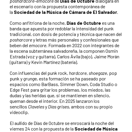
poshardcore-emocore
de
Días de Octubre
dialogará en
el escenario con la propuesta contemporánea de
la
Sociedad de la Música de Cámara de El Salvador
.
Como anfitriona de la noche,
Días de Octubre
es una
banda que apuesta por redoblar la intensidad del punk
tradicional, con dosis de potencia y técnica que nacen del
posharcore
y letras más personales y confesionales que
beben del
emocore
. Formada en 2022 con integrantes de
la escena subterránea salvadoreña, la componen Osmin
Estrada (voz y guitarra), Carlos Ávila (bajo), Jaime Morán
(guitarra) y Kevin Martínez (batería).
Con influencias del punk rock,
hardcore
,
shoegaze
, pop
punk y
grung
e, esta formación se ha paseado por
espacios como BarBass, Simmer Down, Coda Studio o
Edge Fest para gritar los problemas, los miedos, las
dudas y las heridas que, si se mantienen en silencio,
queman desde el interior. En 2025 lanzaron los
sencillos
Claveles
y
Días grises
, ambos con su propio
videoclip.
El aullido de Días de Octubre se enroscará la noche del
viernes 24 con la propuesta de la
Sociedad de Música